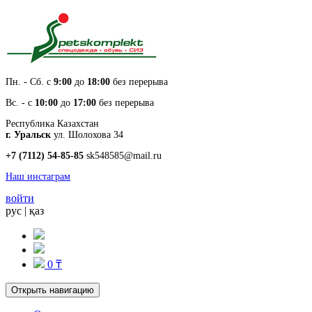
Пн. - Cб. с
9:00
до
18:00
без перерыва
Вс. - с
10:00
до
17:00
без перерыва
Республика Казахстан
г. Уральск
ул. Шолохова 34
+7 (7112) 54-85-85
sk548585@mail.ru
Наш инстаграм
войти
рус
|
қаз
0 ₸
Открыть навигацию