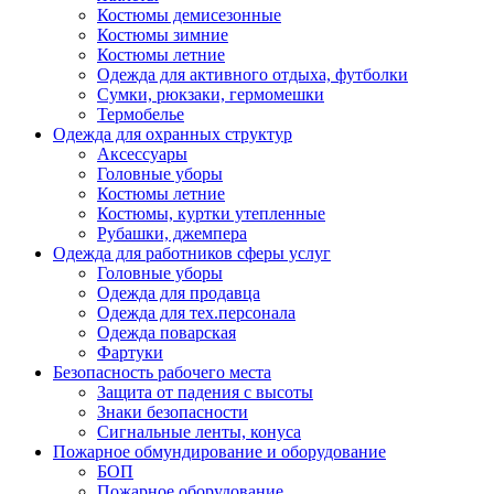
Костюмы демисезонные
Костюмы зимние
Костюмы летние
Одежда для активного отдыха, футболки
Сумки, рюкзаки, гермомешки
Термобелье
Одежда для охранных структур
Аксессуары
Головные уборы
Костюмы летние
Костюмы, куртки утепленные
Рубашки, джемпера
Одежда для работников сферы услуг
Головные уборы
Одежда для продавца
Одежда для тех.персонала
Одежда поварская
Фартуки
Безопасность рабочего места
Защита от падения с высоты
Знаки безопасности
Сигнальные ленты, конуса
Пожарное обмундирование и оборудование
БОП
Пожарное оборудование