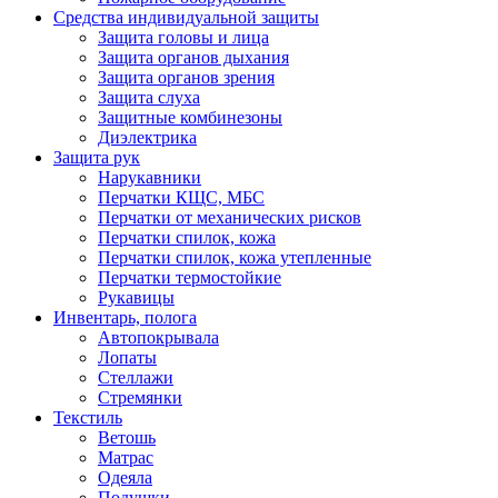
Средства индивидуальной защиты
Защита головы и лица
Защита органов дыхания
Защита органов зрения
Защита слуха
Защитные комбинезоны
Диэлектрика
Защита рук
Нарукавники
Перчатки КЩС, МБС
Перчатки от механических рисков
Перчатки спилок, кожа
Перчатки спилок, кожа утепленные
Перчатки термостойкие
Рукавицы
Инвентарь, полога
Автопокрывала
Лопаты
Стеллажи
Стремянки
Текстиль
Ветошь
Матрас
Одеяла
Подушки