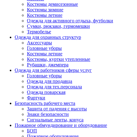
Костюмы демисезонные
Костюмы зимние
Костюмы летние
Одежда для активного отдыха, футболки
Сумки, рюкзаки, гермомешки
Термобелье
Одежда для охранных структур
Аксессуары
Головные уборы
Костюмы летние
Костюмы, куртки утепленные
Рубашки, джемпера
Одежда для работников сферы услуг
Головные уборы
Одежда для продавца
Одежда для тех.персонала
Одежда поварская
Фартуки
Безопасность рабочего места
Защита от падения с высоты
Знаки безопасности
Сигнальные ленты, конуса
Пожарное обмундирование и оборудование
БОП
Пожарное оборудование