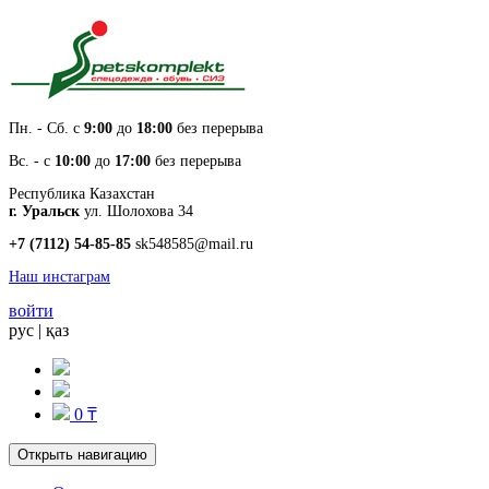
Пн. - Cб. с
9:00
до
18:00
без перерыва
Вс. - с
10:00
до
17:00
без перерыва
Республика Казахстан
г. Уральск
ул. Шолохова 34
+7 (7112) 54-85-85
sk548585@mail.ru
Наш инстаграм
войти
рус
|
қаз
0 ₸
Открыть навигацию