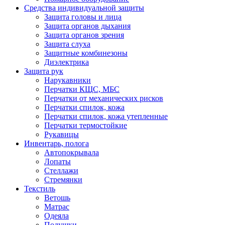
Средства индивидуальной защиты
Защита головы и лица
Защита органов дыхания
Защита органов зрения
Защита слуха
Защитные комбинезоны
Диэлектрика
Защита рук
Нарукавники
Перчатки КЩС, МБС
Перчатки от механических рисков
Перчатки спилок, кожа
Перчатки спилок, кожа утепленные
Перчатки термостойкие
Рукавицы
Инвентарь, полога
Автопокрывала
Лопаты
Стеллажи
Стремянки
Текстиль
Ветошь
Матрас
Одеяла
Подушки