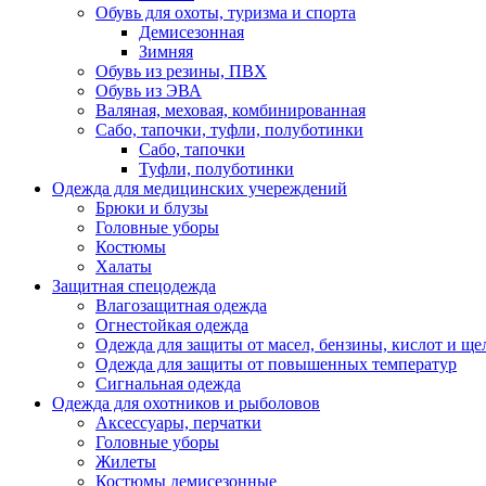
Обувь для охоты, туризма и спорта
Демисезонная
Зимняя
Обувь из резины, ПВХ
Обувь из ЭВА
Валяная, меховая, комбинированная
Сабо, тапочки, туфли, полуботинки
Сабо, тапочки
Туфли, полуботинки
Одежда для медицинских учереждений
Брюки и блузы
Головные уборы
Костюмы
Халаты
Защитная спецодежда
Влагозащитная одежда
Огнестойкая одежда
Одежда для защиты от масел, бензины, кислот и ще
Одежда для защиты от повышенных температур
Сигнальная одежда
Одежда для охотников и рыболовов
Аксессуары, перчатки
Головные уборы
Жилеты
Костюмы демисезонные