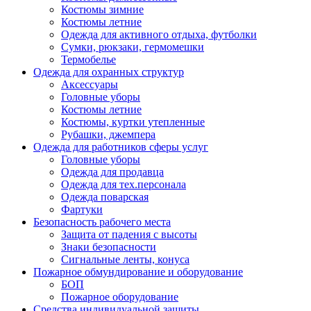
Костюмы зимние
Костюмы летние
Одежда для активного отдыха, футболки
Сумки, рюкзаки, гермомешки
Термобелье
Одежда для охранных структур
Аксессуары
Головные уборы
Костюмы летние
Костюмы, куртки утепленные
Рубашки, джемпера
Одежда для работников сферы услуг
Головные уборы
Одежда для продавца
Одежда для тех.персонала
Одежда поварская
Фартуки
Безопасность рабочего места
Защита от падения с высоты
Знаки безопасности
Сигнальные ленты, конуса
Пожарное обмундирование и оборудование
БОП
Пожарное оборудование
Средства индивидуальной защиты