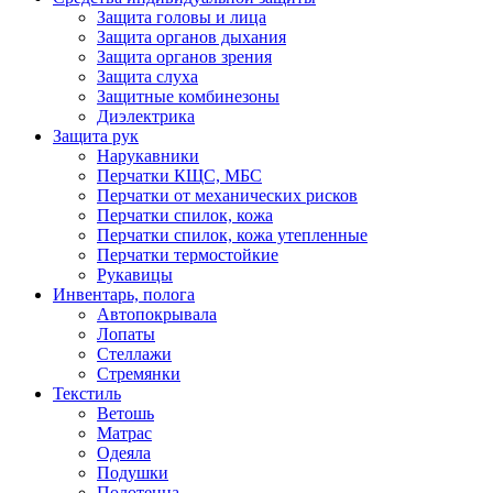
Защита головы и лица
Защита органов дыхания
Защита органов зрения
Защита слуха
Защитные комбинезоны
Диэлектрика
Защита рук
Нарукавники
Перчатки КЩС, МБС
Перчатки от механических рисков
Перчатки спилок, кожа
Перчатки спилок, кожа утепленные
Перчатки термостойкие
Рукавицы
Инвентарь, полога
Автопокрывала
Лопаты
Стеллажи
Стремянки
Текстиль
Ветошь
Матрас
Одеяла
Подушки
Полотенца