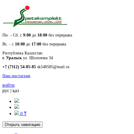
Пн. - Cб. с
9:00
до
18:00
без перерыва
Вс. - с
10:00
до
17:00
без перерыва
Республика Казахстан
г. Уральск
ул. Шолохова 34
+7 (7112) 54-85-85
sk548585@mail.ru
Наш инстаграм
войти
рус
|
қаз
0 ₸
Открыть навигацию