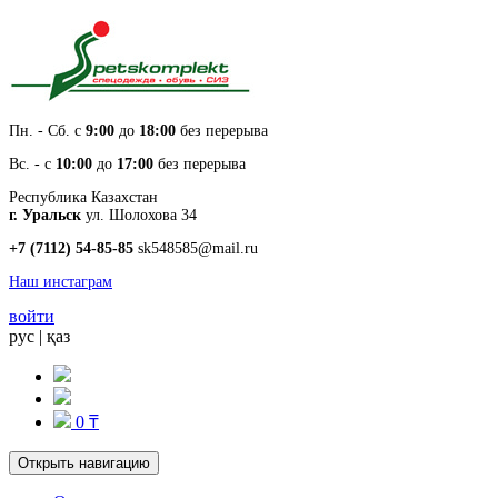
Пн. - Cб. с
9:00
до
18:00
без перерыва
Вс. - с
10:00
до
17:00
без перерыва
Республика Казахстан
г. Уральск
ул. Шолохова 34
+7 (7112) 54-85-85
sk548585@mail.ru
Наш инстаграм
войти
рус
|
қаз
0 ₸
Открыть навигацию