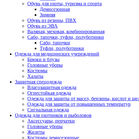
Обувь для охоты, туризма и спорта
Демисезонная
Зимняя
Обувь из резины, ПВХ
Обувь из ЭВА
Валяная, меховая, комбинированная
Сабо, тапочки, туфли, полуботинки
Сабо, тапочки
Туфли, полуботинки
Одежда для медицинских учереждений
Брюки и блузы
Головные уборы
Костюмы
Халаты
Защитная спецодежда
Влагозащитная одежда
Огнестойкая одежда
Одежда для защиты от масел, бензины, кислот и ще
Одежда для защиты от повышенных температур
Сигнальная одежда
Одежда для охотников и рыболовов
Аксессуары, перчатки
Головные уборы
Жилеты
Костюмы демисезонные