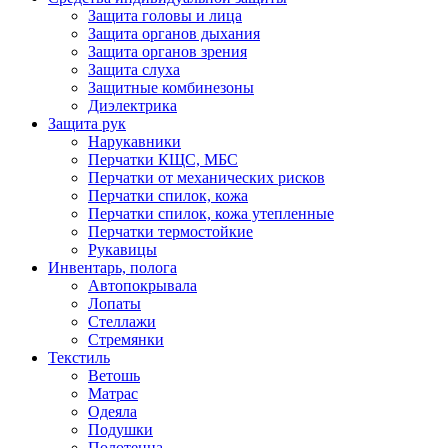
Защита головы и лица
Защита органов дыхания
Защита органов зрения
Защита слуха
Защитные комбинезоны
Диэлектрика
Защита рук
Нарукавники
Перчатки КЩС, МБС
Перчатки от механических рисков
Перчатки спилок, кожа
Перчатки спилок, кожа утепленные
Перчатки термостойкие
Рукавицы
Инвентарь, полога
Автопокрывала
Лопаты
Стеллажи
Стремянки
Текстиль
Ветошь
Матрас
Одеяла
Подушки
Полотенца