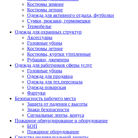
Костюмы зимние
Костюмы летние
Одежда для активного отдыха, футболки
Сумки, рюкзаки, гермомешки
Термобелье
Одежда для охранных структур
Аксессуары
Головные уборы
Костюмы летние
Костюмы, куртки утепленные
Рубашки, джемпера
Одежда для работников сферы услуг
Головные уборы
Одежда для продавца
Одежда для тех.персонала
Одежда поварская
Фартуки
Безопасность рабочего места
Защита от падения с высоты
Знаки безопасности
Сигнальные ленты, конуса
Пожарное обмундирование и оборудование
БОП
Пожарное оборудование
Средства индивидуальной защиты