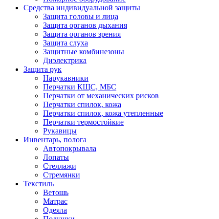
Средства индивидуальной защиты
Защита головы и лица
Защита органов дыхания
Защита органов зрения
Защита слуха
Защитные комбинезоны
Диэлектрика
Защита рук
Нарукавники
Перчатки КЩС, МБС
Перчатки от механических рисков
Перчатки спилок, кожа
Перчатки спилок, кожа утепленные
Перчатки термостойкие
Рукавицы
Инвентарь, полога
Автопокрывала
Лопаты
Стеллажи
Стремянки
Текстиль
Ветошь
Матрас
Одеяла
Подушки