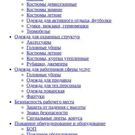
Костюмы демисезонные
Костюмы зимние
Костюмы летние
Одежда для активного отдыха, футболки
Сумки, рюкзаки, гермомешки
Термобелье
Одежда для охранных структур
Аксессуары
Головные уборы
Костюмы летние
Костюмы, куртки утепленные
Рубашки, джемпера
Одежда для работников сферы услуг
Головные уборы
Одежда для продавца
Одежда для тех.персонала
Одежда поварская
Фартуки
Безопасность рабочего места
Защита от падения с высоты
Знаки безопасности
Сигнальные ленты, конуса
Пожарное обмундирование и оборудование
БОП
Пожарное оборудование