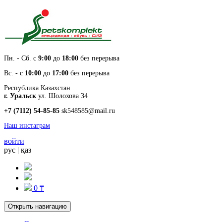
Пн. - Cб. с
9:00
до
18:00
без перерыва
Вс. - с
10:00
до
17:00
без перерыва
Республика Казахстан
г. Уральск
ул. Шолохова 34
+7 (7112) 54-85-85
sk548585@mail.ru
Наш инстаграм
войти
рус
|
қаз
0 ₸
Открыть навигацию