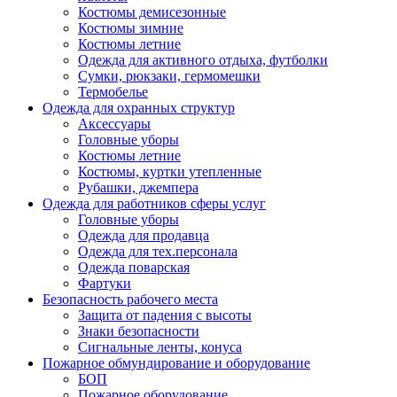
Костюмы демисезонные
Костюмы зимние
Костюмы летние
Одежда для активного отдыха, футболки
Сумки, рюкзаки, гермомешки
Термобелье
Одежда для охранных структур
Аксессуары
Головные уборы
Костюмы летние
Костюмы, куртки утепленные
Рубашки, джемпера
Одежда для работников сферы услуг
Головные уборы
Одежда для продавца
Одежда для тех.персонала
Одежда поварская
Фартуки
Безопасность рабочего места
Защита от падения с высоты
Знаки безопасности
Сигнальные ленты, конуса
Пожарное обмундирование и оборудование
БОП
Пожарное оборудование