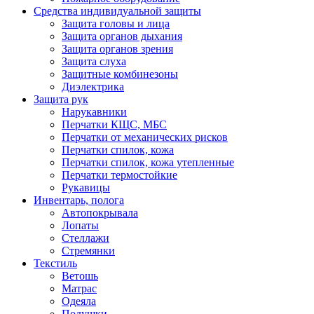
Средства индивидуальной защиты
Защита головы и лица
Защита органов дыхания
Защита органов зрения
Защита слуха
Защитные комбинезоны
Диэлектрика
Защита рук
Нарукавники
Перчатки КЩС, МБС
Перчатки от механических рисков
Перчатки спилок, кожа
Перчатки спилок, кожа утепленные
Перчатки термостойкие
Рукавицы
Инвентарь, полога
Автопокрывала
Лопаты
Стеллажи
Стремянки
Текстиль
Ветошь
Матрас
Одеяла
Подушки