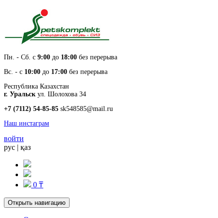
Пн. - Cб. с
9:00
до
18:00
без перерыва
Вс. - с
10:00
до
17:00
без перерыва
Республика Казахстан
г. Уральск
ул. Шолохова 34
+7 (7112) 54-85-85
sk548585@mail.ru
Наш инстаграм
войти
рус
|
қаз
0 ₸
Открыть навигацию