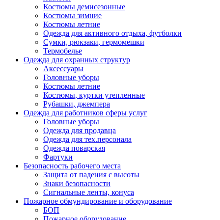
Костюмы демисезонные
Костюмы зимние
Костюмы летние
Одежда для активного отдыха, футболки
Сумки, рюкзаки, гермомешки
Термобелье
Одежда для охранных структур
Аксессуары
Головные уборы
Костюмы летние
Костюмы, куртки утепленные
Рубашки, джемпера
Одежда для работников сферы услуг
Головные уборы
Одежда для продавца
Одежда для тех.персонала
Одежда поварская
Фартуки
Безопасность рабочего места
Защита от падения с высоты
Знаки безопасности
Сигнальные ленты, конуса
Пожарное обмундирование и оборудование
БОП
Пожарное оборудование