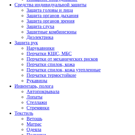
Средства индивидуальной защиты
Защита головы и лица
Защита органов дыхания
Защита органов зрения
Защита слуха
Защитные комбинезоны
Диэлектрика
Защита рук
Нарукавники
Перчатки КЩС, МБС
Перчатки от механических рисков
Перчатки спилок, кожа
Перчатки спилок, кожа утепленные
Перчатки термостойкие
Рукавицы
Инвентарь, полога
Автопокрывала
Лопаты
Стеллажи
Стремянки
Текстиль
Ветошь
Матрас
Одеяла
Подушки