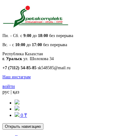
Пн. - Cб. с
9:00
до
18:00
без перерыва
Вс. - с
10:00
до
17:00
без перерыва
Республика Казахстан
г. Уральск
ул. Шолохова 34
+7 (7112) 54-85-85
sk548585@mail.ru
Наш инстаграм
войти
рус
|
қаз
0 ₸
Открыть навигацию