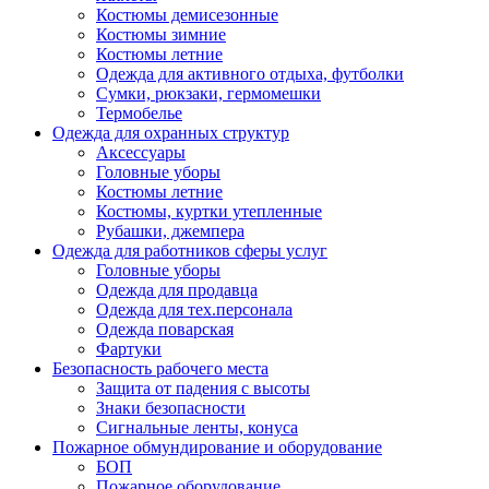
Костюмы демисезонные
Костюмы зимние
Костюмы летние
Одежда для активного отдыха, футболки
Сумки, рюкзаки, гермомешки
Термобелье
Одежда для охранных структур
Аксессуары
Головные уборы
Костюмы летние
Костюмы, куртки утепленные
Рубашки, джемпера
Одежда для работников сферы услуг
Головные уборы
Одежда для продавца
Одежда для тех.персонала
Одежда поварская
Фартуки
Безопасность рабочего места
Защита от падения с высоты
Знаки безопасности
Сигнальные ленты, конуса
Пожарное обмундирование и оборудование
БОП
Пожарное оборудование