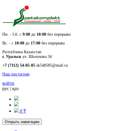
Пн. - Cб. с
9:00
до
18:00
без перерыва
Вс. - с
10:00
до
17:00
без перерыва
Республика Казахстан
г. Уральск
ул. Шолохова 34
+7 (7112) 54-85-85
sk548585@mail.ru
Наш инстаграм
войти
рус
|
қаз
0 ₸
Открыть навигацию