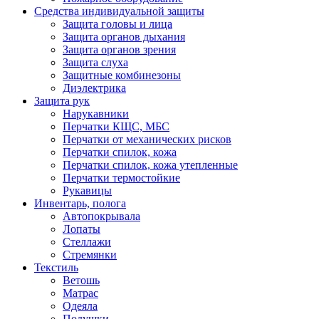
Средства индивидуальной защиты
Защита головы и лица
Защита органов дыхания
Защита органов зрения
Защита слуха
Защитные комбинезоны
Диэлектрика
Защита рук
Нарукавники
Перчатки КЩС, МБС
Перчатки от механических рисков
Перчатки спилок, кожа
Перчатки спилок, кожа утепленные
Перчатки термостойкие
Рукавицы
Инвентарь, полога
Автопокрывала
Лопаты
Стеллажи
Стремянки
Текстиль
Ветошь
Матрас
Одеяла
Подушки