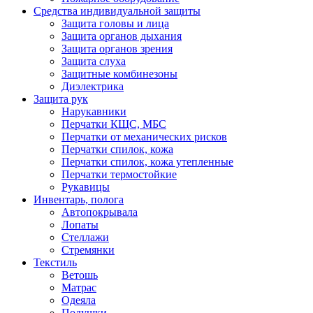
Средства индивидуальной защиты
Защита головы и лица
Защита органов дыхания
Защита органов зрения
Защита слуха
Защитные комбинезоны
Диэлектрика
Защита рук
Нарукавники
Перчатки КЩС, МБС
Перчатки от механических рисков
Перчатки спилок, кожа
Перчатки спилок, кожа утепленные
Перчатки термостойкие
Рукавицы
Инвентарь, полога
Автопокрывала
Лопаты
Стеллажи
Стремянки
Текстиль
Ветошь
Матрас
Одеяла
Подушки