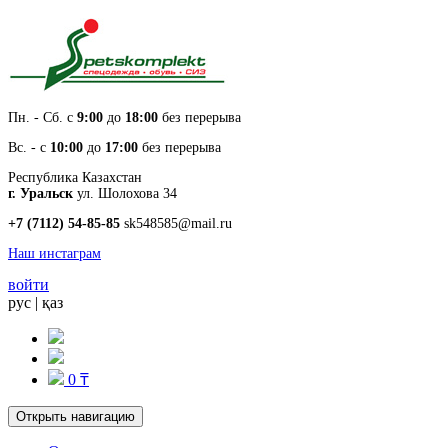
Пн. - Cб. с
9:00
до
18:00
без перерыва
Вс. - с
10:00
до
17:00
без перерыва
Республика Казахстан
г. Уральск
ул. Шолохова 34
+7 (7112) 54-85-85
sk548585@mail.ru
Наш инстаграм
войти
рус
|
қаз
0 ₸
Открыть навигацию