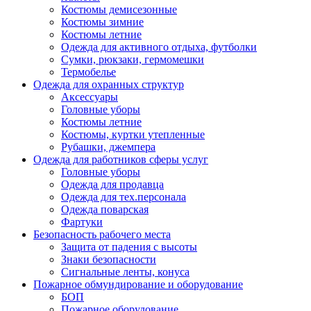
Костюмы демисезонные
Костюмы зимние
Костюмы летние
Одежда для активного отдыха, футболки
Сумки, рюкзаки, гермомешки
Термобелье
Одежда для охранных структур
Аксессуары
Головные уборы
Костюмы летние
Костюмы, куртки утепленные
Рубашки, джемпера
Одежда для работников сферы услуг
Головные уборы
Одежда для продавца
Одежда для тех.персонала
Одежда поварская
Фартуки
Безопасность рабочего места
Защита от падения с высоты
Знаки безопасности
Сигнальные ленты, конуса
Пожарное обмундирование и оборудование
БОП
Пожарное оборудование