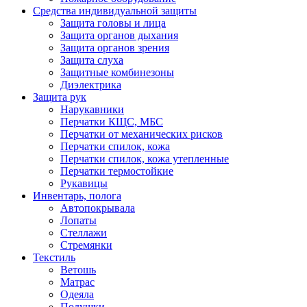
Средства индивидуальной защиты
Защита головы и лица
Защита органов дыхания
Защита органов зрения
Защита слуха
Защитные комбинезоны
Диэлектрика
Защита рук
Нарукавники
Перчатки КЩС, МБС
Перчатки от механических рисков
Перчатки спилок, кожа
Перчатки спилок, кожа утепленные
Перчатки термостойкие
Рукавицы
Инвентарь, полога
Автопокрывала
Лопаты
Стеллажи
Стремянки
Текстиль
Ветошь
Матрас
Одеяла
Подушки