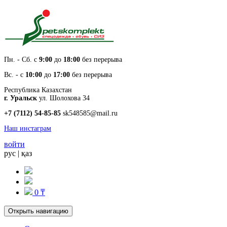
Пн. - Cб. с
9:00
до
18:00
без перерыва
Вс. - с
10:00
до
17:00
без перерыва
Республика Казахстан
г. Уральск
ул. Шолохова 34
+7 (7112) 54-85-85
sk548585@mail.ru
Наш инстаграм
войти
рус
|
қаз
0 ₸
Открыть навигацию