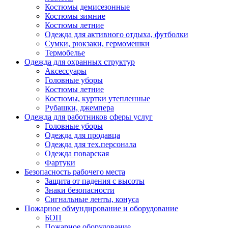
Костюмы демисезонные
Костюмы зимние
Костюмы летние
Одежда для активного отдыха, футболки
Сумки, рюкзаки, гермомешки
Термобелье
Одежда для охранных структур
Аксессуары
Головные уборы
Костюмы летние
Костюмы, куртки утепленные
Рубашки, джемпера
Одежда для работников сферы услуг
Головные уборы
Одежда для продавца
Одежда для тех.персонала
Одежда поварская
Фартуки
Безопасность рабочего места
Защита от падения с высоты
Знаки безопасности
Сигнальные ленты, конуса
Пожарное обмундирование и оборудование
БОП
Пожарное оборудование