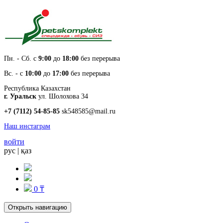
Пн. - Cб. с
9:00
до
18:00
без перерыва
Вс. - с
10:00
до
17:00
без перерыва
Республика Казахстан
г. Уральск
ул. Шолохова 34
+7 (7112) 54-85-85
sk548585@mail.ru
Наш инстаграм
войти
рус
|
қаз
0 ₸
Открыть навигацию