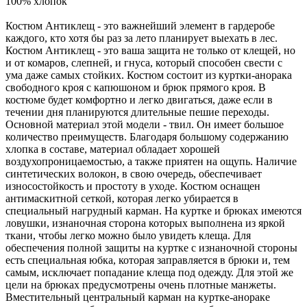
100% хлопок
Костюм Антиклещ - это важнейший элемент в гардеробе
каждого, кто хотя бы раз за лето планирует выехать в лес.
Костюм Антиклещ - это ваша защита не только от клещей, но
и от комаров, слепней, и гнуса, который способен свести с
ума даже самых стойких. Костюм состоит из куртки-анорака
свободного кроя с капюшоном и брюк прямого кроя. В
костюме будет комфортно и легко двигаться, даже если в
течении дня планируются длительные пешие переходы.
Основной материал этой модели - твил. Он имеет большое
количество преимуществ. Благодаря большому содержанию
хлопка в составе, материал обладает хорошей
воздухопроницаемостью, а также приятен на ощупь. Наличие
синтетических волокон, в свою очередь, обеспечивает
износостойкость и простоту в уходе. Костюм оснащен
антимаскитной сеткой, которая легко убирается в
специальный нагрудный карман. На куртке и брюках имеются
ловушки, изнаночная сторона которых выполнена из яркой
ткани, чтобы легко можно было увидеть клеща. Для
обеспечения полной защиты на куртке с изнаночной стороны
есть специальная юбка, которая заправляется в брюки и, тем
самым, исключает попадание клеща под одежду. Для этой же
цели на брюках предусмотрены очень плотные манжеты.
Вместительный центральный карман на куртке-анораке