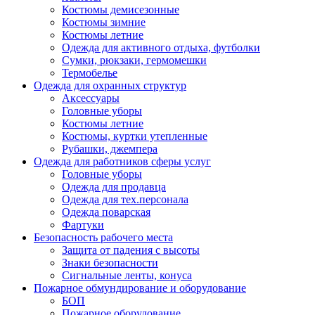
Костюмы демисезонные
Костюмы зимние
Костюмы летние
Одежда для активного отдыха, футболки
Сумки, рюкзаки, гермомешки
Термобелье
Одежда для охранных структур
Аксессуары
Головные уборы
Костюмы летние
Костюмы, куртки утепленные
Рубашки, джемпера
Одежда для работников сферы услуг
Головные уборы
Одежда для продавца
Одежда для тех.персонала
Одежда поварская
Фартуки
Безопасность рабочего места
Защита от падения с высоты
Знаки безопасности
Сигнальные ленты, конуса
Пожарное обмундирование и оборудование
БОП
Пожарное оборудование