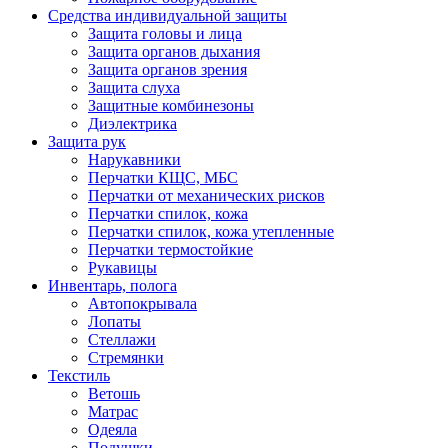
Средства индивидуальной защиты
Защита головы и лица
Защита органов дыхания
Защита органов зрения
Защита слуха
Защитные комбинезоны
Диэлектрика
Защита рук
Нарукавники
Перчатки КЩС, МБС
Перчатки от механических рисков
Перчатки спилок, кожа
Перчатки спилок, кожа утепленные
Перчатки термостойкие
Рукавицы
Инвентарь, полога
Автопокрывала
Лопаты
Стеллажи
Стремянки
Текстиль
Ветошь
Матрас
Одеяла
Подушки