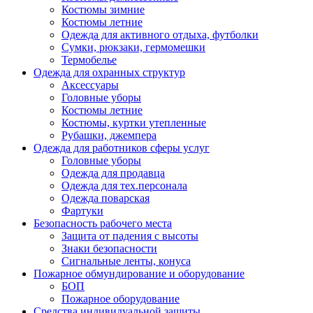
Костюмы зимние
Костюмы летние
Одежда для активного отдыха, футболки
Сумки, рюкзаки, гермомешки
Термобелье
Одежда для охранных структур
Аксессуары
Головные уборы
Костюмы летние
Костюмы, куртки утепленные
Рубашки, джемпера
Одежда для работников сферы услуг
Головные уборы
Одежда для продавца
Одежда для тех.персонала
Одежда поварская
Фартуки
Безопасность рабочего места
Защита от падения с высоты
Знаки безопасности
Сигнальные ленты, конуса
Пожарное обмундирование и оборудование
БОП
Пожарное оборудование
Средства индивидуальной защиты