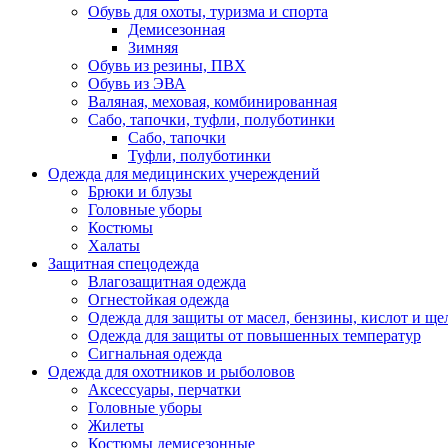
Обувь для охоты, туризма и спорта
Демисезонная
Зимняя
Обувь из резины, ПВХ
Обувь из ЭВА
Валяная, меховая, комбинированная
Сабо, тапочки, туфли, полуботинки
Сабо, тапочки
Туфли, полуботинки
Одежда для медицинских учереждений
Брюки и блузы
Головные уборы
Костюмы
Халаты
Защитная спецодежда
Влагозащитная одежда
Огнестойкая одежда
Одежда для защиты от масел, бензины, кислот и ще
Одежда для защиты от повышенных температур
Сигнальная одежда
Одежда для охотников и рыболовов
Аксессуары, перчатки
Головные уборы
Жилеты
Костюмы демисезонные