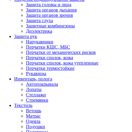
Защита головы и лица
Защита органов дыхания
Защита органов зрения
Защита слуха
Защитные комбинезоны
Диэлектрика
Защита рук
Нарукавники
Перчатки КЩС, МБС
Перчатки от механических рисков
Перчатки спилок, кожа
Перчатки спилок, кожа утепленные
Перчатки термостойкие
Рукавицы
Инвентарь, полога
Автопокрывала
Лопаты
Стеллажи
Стремянки
Текстиль
Ветошь
Матрас
Одеяла
Подушки
Полотенца