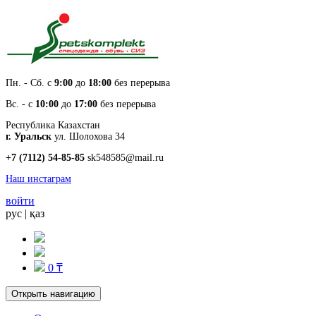
Пн. - Cб. с
9:00
до
18:00
без перерыва
Вс. - с
10:00
до
17:00
без перерыва
Республика Казахстан
г. Уральск
ул. Шолохова 34
+7 (7112) 54-85-85
sk548585@mail.ru
Наш инстаграм
войти
рус
|
қаз
0 ₸
Открыть навигацию