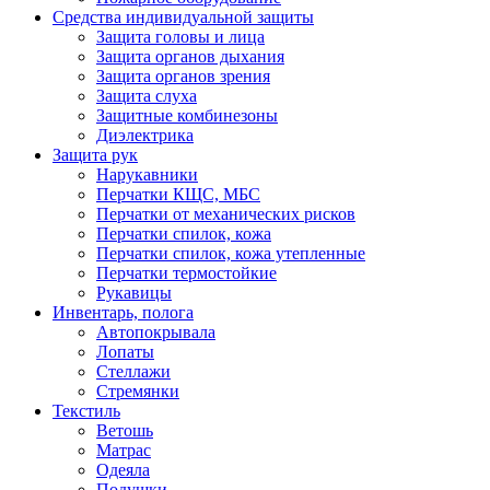
Средства индивидуальной защиты
Защита головы и лица
Защита органов дыхания
Защита органов зрения
Защита слуха
Защитные комбинезоны
Диэлектрика
Защита рук
Нарукавники
Перчатки КЩС, МБС
Перчатки от механических рисков
Перчатки спилок, кожа
Перчатки спилок, кожа утепленные
Перчатки термостойкие
Рукавицы
Инвентарь, полога
Автопокрывала
Лопаты
Стеллажи
Стремянки
Текстиль
Ветошь
Матрас
Одеяла
Подушки