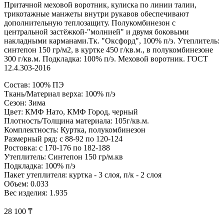
Притачной меховой воротник, кулиска по линии талии,
трикотажные манжеты внутри рукавов обеспечивают
дополнительную теплозащиту. Полукомбинезон с
центральной застёжкой-"молнией" и двумя боковыми
накладными карманами.Тк. "Оксфорд", 100% п/э. Утеплитель:
синтепон 150 гр/м2, в куртке 450 г/кв.м., в полукомбинезоне
300 г/кв.м. Подкладка: 100% п/э. Меховой воротник. ГОСТ
12.4.303-2016
Состав: 100% ПЭ
Ткань/Материал верха: 100% п/э
Сезон: Зима
Цвет: КМФ Нато, КМФ Город, черный
Плотность/Толщина материала: 105г/кв.м.
Комплектность: Куртка, полукомбинезон
Размерный ряд: с 88-92 по 120-124
Ростовка: с 170-176 по 182-188
Утеплитель: Синтепон 150 гр/м.кв
Подкладка: 100% п/э
Пакет утеплителя: куртка - 3 слоя, п/к - 2 слоя
Объем: 0.033
Вес изделия: 1.935
28 100 ₸