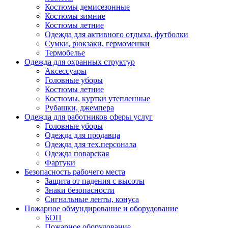
Костюмы демисезонные
Костюмы зимние
Костюмы летние
Одежда для активного отдыха, футболки
Сумки, рюкзаки, гермомешки
Термобелье
Одежда для охранных структур
Аксессуары
Головные уборы
Костюмы летние
Костюмы, куртки утепленные
Рубашки, джемпера
Одежда для работников сферы услуг
Головные уборы
Одежда для продавца
Одежда для тех.персонала
Одежда поварская
Фартуки
Безопасность рабочего места
Защита от падения с высоты
Знаки безопасности
Сигнальные ленты, конуса
Пожарное обмундирование и оборудование
БОП
Пожарное оборудование