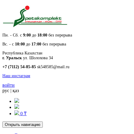
Пн. - Cб. с
9:00
до
18:00
без перерыва
Вс. - с
10:00
до
17:00
без перерыва
Республика Казахстан
г. Уральск
ул. Шолохова 34
+7 (7112) 54-85-85
sk548585@mail.ru
Наш инстаграм
войти
рус
|
қаз
0 ₸
Открыть навигацию