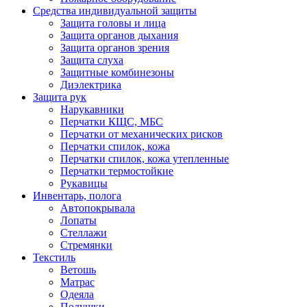
Средства индивидуальной защиты
Защита головы и лица
Защита органов дыхания
Защита органов зрения
Защита слуха
Защитные комбинезоны
Диэлектрика
Защита рук
Нарукавники
Перчатки КЩС, МБС
Перчатки от механических рисков
Перчатки спилок, кожа
Перчатки спилок, кожа утепленные
Перчатки термостойкие
Рукавицы
Инвентарь, полога
Автопокрывала
Лопаты
Стеллажи
Стремянки
Текстиль
Ветошь
Матрас
Одеяла
Подушки