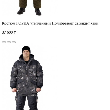
Костюм ГОРКА утепленный Полибрезент св.хаки/т.хаки
37 600 ₸