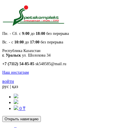
Пн. - Cб. с
9:00
до
18:00
без перерыва
Вс. - с
10:00
до
17:00
без перерыва
Республика Казахстан
г. Уральск
ул. Шолохова 34
+7 (7112) 54-85-85
sk548585@mail.ru
Наш инстаграм
войти
рус
|
қаз
0 ₸
Открыть навигацию