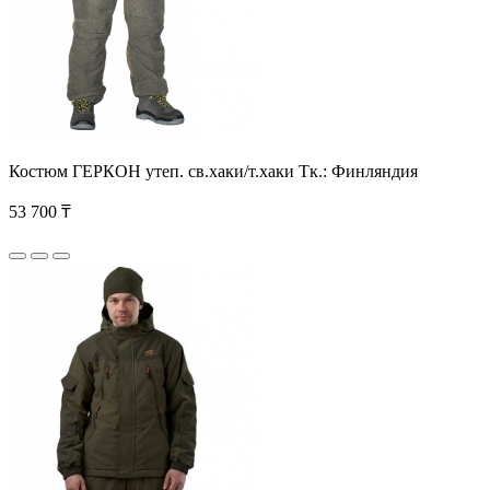
Костюм ГЕРКОН утеп. св.хаки/т.хаки Тк.: Финляндия
53 700 ₸