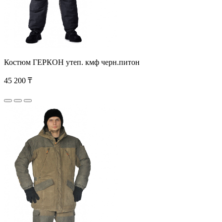
Костюм ГЕРКОН утеп. кмф черн.питон
45 200 ₸