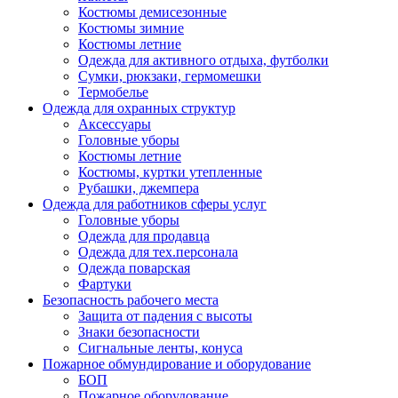
Костюмы демисезонные
Костюмы зимние
Костюмы летние
Одежда для активного отдыха, футболки
Сумки, рюкзаки, гермомешки
Термобелье
Одежда для охранных структур
Аксессуары
Головные уборы
Костюмы летние
Костюмы, куртки утепленные
Рубашки, джемпера
Одежда для работников сферы услуг
Головные уборы
Одежда для продавца
Одежда для тех.персонала
Одежда поварская
Фартуки
Безопасность рабочего места
Защита от падения с высоты
Знаки безопасности
Сигнальные ленты, конуса
Пожарное обмундирование и оборудование
БОП
Пожарное оборудование