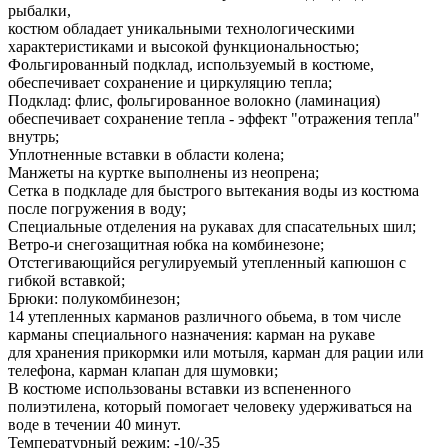
рыбалки,
костюм обладает уникальными технологическими
характеристиками и высокой функциональностью;
Фольгированный подклад, используемый в костюме,
обеспечивает сохранение и циркуляцию тепла;
Подклад: флис, фольгированное волокно (ламинация)
обеспечивает сохранение тепла - эффект "отражения тепла"
внутрь;
Уплотненные вставки в области колена;
Манжеты на куртке выполнены из неопрена;
Сетка в подкладе для быстрого вытекания воды из костюма
после погружения в воду;
Специальные отделения на рукавах для спасательных шил;
Ветро-и снегозащитная юбка на комбинезоне;
Отстегивающийся регулируемый утепленный капюшон с
гибкой вставкой;
Брюки: полукомбинезон;
14 утепленных карманов различного обьема, в том числе
карманы специального назначения: карман на рукаве
для хранения прикормки или мотыля, карман для рации или
телефона, карман клапан для шумовки;
В костюме использованы вставки из вспененного
полиэтилена, который помогает человеку удерживаться на
воде в течении 40 минут.
Температурный режим: -10/-35