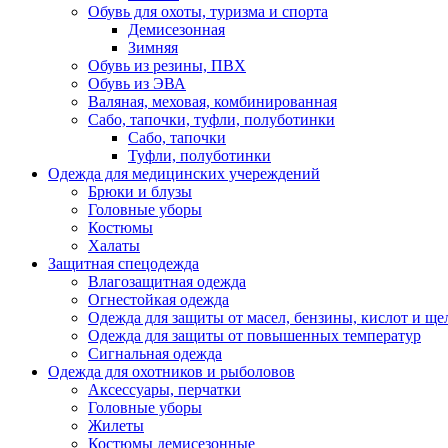
Обувь для охоты, туризма и спорта
Демисезонная
Зимняя
Обувь из резины, ПВХ
Обувь из ЭВА
Валяная, меховая, комбинированная
Сабо, тапочки, туфли, полуботинки
Сабо, тапочки
Туфли, полуботинки
Одежда для медицинских учереждений
Брюки и блузы
Головные уборы
Костюмы
Халаты
Защитная спецодежда
Влагозащитная одежда
Огнестойкая одежда
Одежда для защиты от масел, бензины, кислот и ще
Одежда для защиты от повышенных температур
Сигнальная одежда
Одежда для охотников и рыболовов
Аксессуары, перчатки
Головные уборы
Жилеты
Костюмы демисезонные