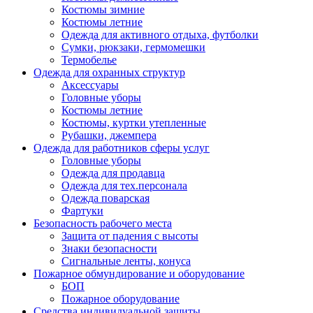
Костюмы зимние
Костюмы летние
Одежда для активного отдыха, футболки
Сумки, рюкзаки, гермомешки
Термобелье
Одежда для охранных структур
Аксессуары
Головные уборы
Костюмы летние
Костюмы, куртки утепленные
Рубашки, джемпера
Одежда для работников сферы услуг
Головные уборы
Одежда для продавца
Одежда для тех.персонала
Одежда поварская
Фартуки
Безопасность рабочего места
Защита от падения с высоты
Знаки безопасности
Сигнальные ленты, конуса
Пожарное обмундирование и оборудование
БОП
Пожарное оборудование
Средства индивидуальной защиты