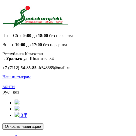
Пн. - Cб. с
9:00
до
18:00
без перерыва
Вс. - с
10:00
до
17:00
без перерыва
Республика Казахстан
г. Уральск
ул. Шолохова 34
+7 (7112) 54-85-85
sk548585@mail.ru
Наш инстаграм
войти
рус
|
қаз
0 ₸
Открыть навигацию