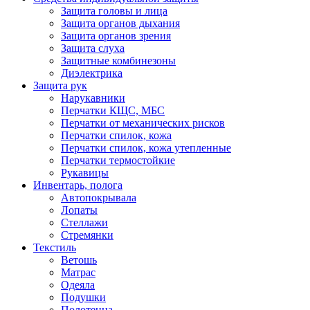
Защита головы и лица
Защита органов дыхания
Защита органов зрения
Защита слуха
Защитные комбинезоны
Диэлектрика
Защита рук
Нарукавники
Перчатки КЩС, МБС
Перчатки от механических рисков
Перчатки спилок, кожа
Перчатки спилок, кожа утепленные
Перчатки термостойкие
Рукавицы
Инвентарь, полога
Автопокрывала
Лопаты
Стеллажи
Стремянки
Текстиль
Ветошь
Матрас
Одеяла
Подушки
Полотенца