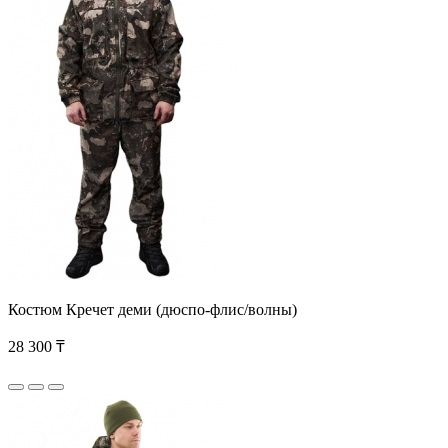
Костюм Кречет деми (дюспо-флис/волны)
28 300 ₸