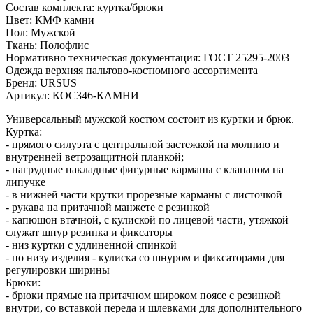
Состав комплекта: куртка/брюки
Цвет: КМФ камни
Пол: Мужской
Ткань: Полофлис
Нормативно техническая документация: ГОСТ 25295-2003
Одежда верхняя пальтово-костюмного ассортимента
Бренд: URSUS
Артикул: КОС346-КАМНИ
Универсальный мужской костюм состоит из куртки и брюк.
Куртка:
- прямого силуэта с центральной застежкой на молнию и
внутренней ветрозащитной планкой;
- нагрудные накладные фигурные карманы с клапаном на
липучке
- в нижней части крутки прорезные карманы с листочкой
- рукава на притачной манжете с резинкой
- капюшон втачной, с кулиской по лицевой части, утяжкой
служат шнур резинка и фиксаторы
- низ куртки с удлиненной спинкой
- по низу изделия - кулиска со шнуром и фиксаторами для
регулировки ширины
Брюки:
- брюки прямые на притачном широком поясе с резинкой
внутри, со вставкой переда и шлевками для дополнительного