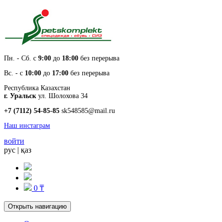
Пн. - Cб. с
9:00
до
18:00
без перерыва
Вс. - с
10:00
до
17:00
без перерыва
Республика Казахстан
г. Уральск
ул. Шолохова 34
+7 (7112) 54-85-85
sk548585@mail.ru
Наш инстаграм
войти
рус
|
қаз
0 ₸
Открыть навигацию