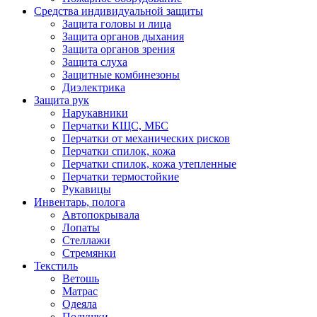
Средства индивидуальной защиты
Защита головы и лица
Защита органов дыхания
Защита органов зрения
Защита слуха
Защитные комбинезоны
Диэлектрика
Защита рук
Нарукавники
Перчатки КЩС, МБС
Перчатки от механических рисков
Перчатки спилок, кожа
Перчатки спилок, кожа утепленные
Перчатки термостойкие
Рукавицы
Инвентарь, полога
Автопокрывала
Лопаты
Стеллажи
Стремянки
Текстиль
Ветошь
Матрас
Одеяла
Подушки