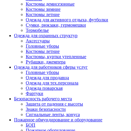
Костюмы демисезонные
Костюмы зимние
Костюмы летние
Одежда для активного отдыха, футболки
Сумки, рюкзаки, гермомешки
Термобелье
Одежда для охранных структур
Аксессуары
Головные уборы
Костюмы летние
Костюмы, куртки утепленные
Рубашки, джемпера
Одежда для работников сферы услуг
Головные уборы
Одежда для продавца
Одежда для тех.персонала
Одежда поварская
Фартуки
Безопасность рабочего места
Защита от падения с высоты
Знаки безопасности
Сигнальные ленты, конуса
Пожарное обмундирование и оборудование
БОП
Пожарное оборудование