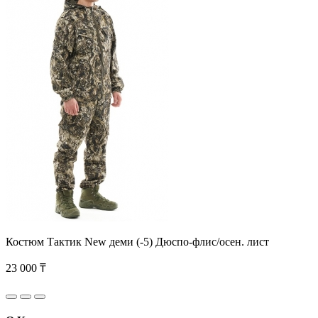
Костюм Тактик New деми (-5) Дюспо-флис/осен. лист
23 000 ₸