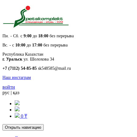
Пн. - Cб. с
9:00
до
18:00
без перерыва
Вс. - с
10:00
до
17:00
без перерыва
Республика Казахстан
г. Уральск
ул. Шолохова 34
+7 (7112) 54-85-85
sk548585@mail.ru
Наш инстаграм
войти
рус
|
қаз
0 ₸
Открыть навигацию