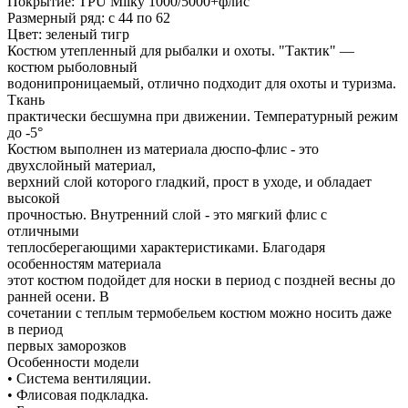
Покрытие: TPU Milky 1000/5000+флис
Размерный ряд: с 44 по 62
Цвет: зеленый тигр
Костюм утепленный для рыбалки и охоты. "Тактик" —
костюм рыболовный
водонипроницаемый, отлично подходит для охоты и туризма.
Ткань
практически бесшумна при движении. Температурный режим
до -5°
Костюм выполнен из материала дюспо-флис - это
двухслойный материал,
верхний слой которого гладкий, прост в уходе, и обладает
высокой
прочностью. Внутренний слой - это мягкий флис с
отличными
теплосберегающими характеристиками. Благодаря
особенностям материала
этот костюм подойдет для носки в период с поздней весны до
ранней осени. В
сочетании с теплым термобельем костюм можно носить даже
в период
первых заморозков
Особенности модели
• Система вентиляции.
• Флисовая подкладка.