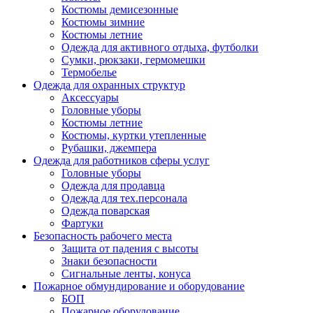
Костюмы демисезонные
Костюмы зимние
Костюмы летние
Одежда для активного отдыха, футболки
Сумки, рюкзаки, гермомешки
Термобелье
Одежда для охранных структур
Аксессуары
Головные уборы
Костюмы летние
Костюмы, куртки утепленные
Рубашки, джемпера
Одежда для работников сферы услуг
Головные уборы
Одежда для продавца
Одежда для тех.персонала
Одежда поварская
Фартуки
Безопасность рабочего места
Защита от падения с высоты
Знаки безопасности
Сигнальные ленты, конуса
Пожарное обмундирование и оборудование
БОП
Пожарное оборудование