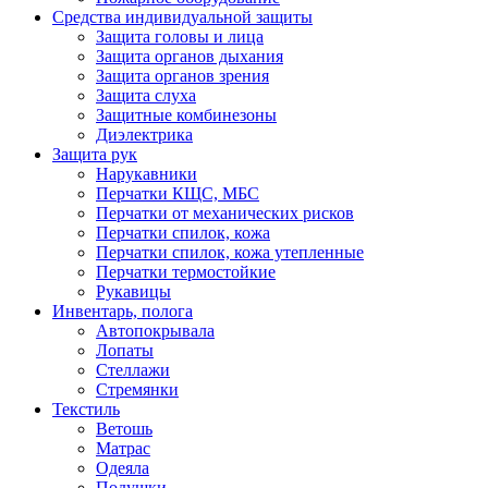
Средства индивидуальной защиты
Защита головы и лица
Защита органов дыхания
Защита органов зрения
Защита слуха
Защитные комбинезоны
Диэлектрика
Защита рук
Нарукавники
Перчатки КЩС, МБС
Перчатки от механических рисков
Перчатки спилок, кожа
Перчатки спилок, кожа утепленные
Перчатки термостойкие
Рукавицы
Инвентарь, полога
Автопокрывала
Лопаты
Стеллажи
Стремянки
Текстиль
Ветошь
Матрас
Одеяла
Подушки