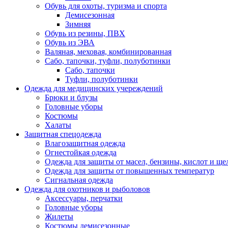
Обувь для охоты, туризма и спорта
Демисезонная
Зимняя
Обувь из резины, ПВХ
Обувь из ЭВА
Валяная, меховая, комбинированная
Сабо, тапочки, туфли, полуботинки
Сабо, тапочки
Туфли, полуботинки
Одежда для медицинских учереждений
Брюки и блузы
Головные уборы
Костюмы
Халаты
Защитная спецодежда
Влагозащитная одежда
Огнестойкая одежда
Одежда для защиты от масел, бензины, кислот и ще
Одежда для защиты от повышенных температур
Сигнальная одежда
Одежда для охотников и рыболовов
Аксессуары, перчатки
Головные уборы
Жилеты
Костюмы демисезонные