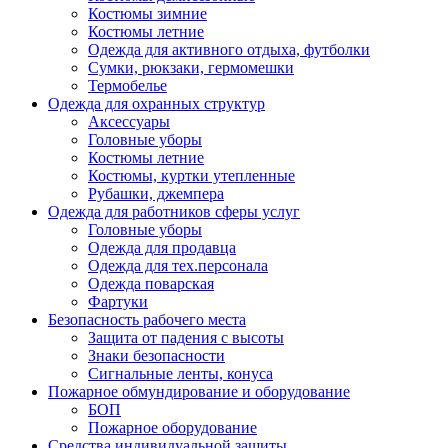
Костюмы зимние
Костюмы летние
Одежда для активного отдыха, футболки
Сумки, рюкзаки, гермомешки
Термобелье
Одежда для охранных структур
Аксессуары
Головные уборы
Костюмы летние
Костюмы, куртки утепленные
Рубашки, джемпера
Одежда для работников сферы услуг
Головные уборы
Одежда для продавца
Одежда для тех.персонала
Одежда поварская
Фартуки
Безопасность рабочего места
Защита от падения с высоты
Знаки безопасности
Сигнальные ленты, конуса
Пожарное обмундирование и оборудование
БОП
Пожарное оборудование
Средства индивидуальной защиты