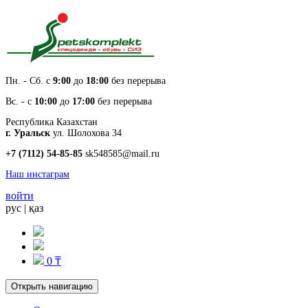
Пн. - Cб. с
9:00
до
18:00
без перерыва
Вс. - с
10:00
до
17:00
без перерыва
Республика Казахстан
г. Уральск
ул. Шолохова 34
+7 (7112) 54-85-85
sk548585@mail.ru
Наш инстаграм
войти
рус
|
қаз
0 ₸
Открыть навигацию