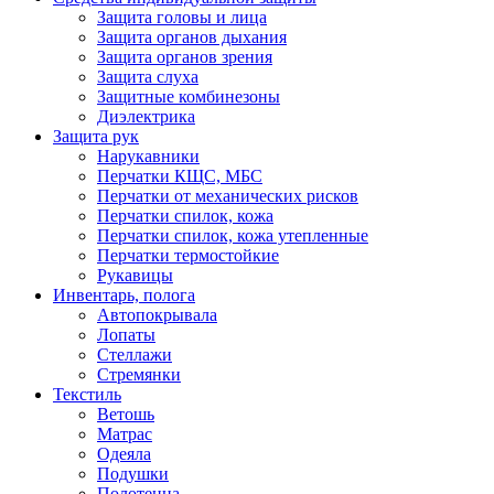
Защита головы и лица
Защита органов дыхания
Защита органов зрения
Защита слуха
Защитные комбинезоны
Диэлектрика
Защита рук
Нарукавники
Перчатки КЩС, МБС
Перчатки от механических рисков
Перчатки спилок, кожа
Перчатки спилок, кожа утепленные
Перчатки термостойкие
Рукавицы
Инвентарь, полога
Автопокрывала
Лопаты
Стеллажи
Стремянки
Текстиль
Ветошь
Матрас
Одеяла
Подушки
Полотенца