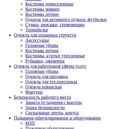
Костюмы демисезонные
Костюмы зимние
Костюмы летние
Одежда для активного отдыха, футболки
Сумки, рюкзаки, гермомешки
Термобелье
Одежда для охранных структур
Аксессуары
Головные уборы
Костюмы летние
Костюмы, куртки утепленные
Рубашки, джемпера
Одежда для работников сферы услуг
Головные уборы
Одежда для продавца
Одежда для тех.персонала
Одежда поварская
Фартуки
Безопасность рабочего места
Защита от падения с высоты
Знаки безопасности
Сигнальные ленты, конуса
Пожарное обмундирование и оборудование
БОП
Пожарное оборудование