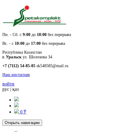
Пн. - Cб. с
9:00
до
18:00
без перерыва
Вс. - с
10:00
до
17:00
без перерыва
Республика Казахстан
г. Уральск
ул. Шолохова 34
+7 (7112) 54-85-85
sk548585@mail.ru
Наш инстаграм
войти
рус
|
қаз
0 ₸
Открыть навигацию