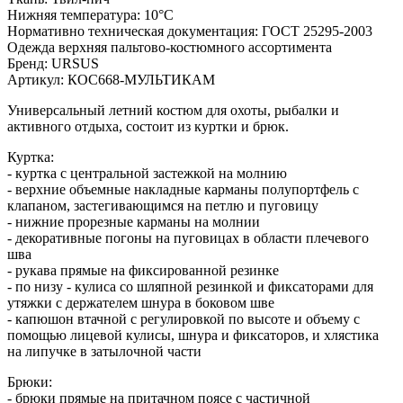
Нижняя температура: 10°С
Нормативно техническая документация: ГОСТ 25295-2003
Одежда верхняя пальтово-костюмного ассортимента
Бренд: URSUS
Артикул: КОС668-МУЛЬТИКАМ
Универсальный летний костюм для охоты, рыбалки и
активного отдыха, состоит из куртки и брюк.
Куртка:
- куртка с центральной застежкой на молнию
- верхние объемные накладные карманы полупортфель с
клапаном, застегивающимся на петлю и пуговицу
- нижние прорезные карманы на молнии
- декоративные погоны на пуговицах в области плечевого
шва
- рукава прямые на фиксированной резинке
- по низу - кулиса со шляпной резинкой и фиксаторами для
утяжки с держателем шнура в боковом шве
- капюшон втачной с регулировкой по высоте и объему с
помощью лицевой кулисы, шнура и фиксаторов, и хлястика
на липучке в затылочной части
Брюки:
- брюки прямые на притачном поясе с частичной