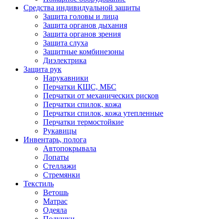
Средства индивидуальной защиты
Защита головы и лица
Защита органов дыхания
Защита органов зрения
Защита слуха
Защитные комбинезоны
Диэлектрика
Защита рук
Нарукавники
Перчатки КЩС, МБС
Перчатки от механических рисков
Перчатки спилок, кожа
Перчатки спилок, кожа утепленные
Перчатки термостойкие
Рукавицы
Инвентарь, полога
Автопокрывала
Лопаты
Стеллажи
Стремянки
Текстиль
Ветошь
Матрас
Одеяла
Подушки