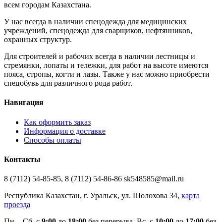
всем городам Казахстана.
У нас всегда в наличии спецодежда для медицинских
учреждений, спецодежда для сварщиков, нефтянников,
охранных структур.
Для строителей и рабочих всегда в наличии лестницы и
стремянки, лопаты и тележки, для работ на высоте имеются
пояса, стропы, когти и лазы. Также у нас можно приобрести
спецобувь для различного рода работ.
Навигация
Как оформить заказ
Информация о доставке
Способы оплаты
Контакты
8 (7112) 54-85-85, 8 (7112) 54-86-86 sk548585@mail.ru
Республика Казахстан, г. Уральск, ул. Шолохова 34,
карта
проезда
Пн. - Cб. с
9:00
до
18:00
без перерыва. Вс. с
10:00
до
17:00
без