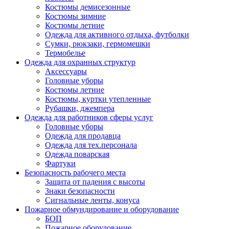
Костюмы демисезонные
Костюмы зимние
Костюмы летние
Одежда для активного отдыха, футболки
Сумки, рюкзаки, гермомешки
Термобелье
Одежда для охранных структур
Аксессуары
Головные уборы
Костюмы летние
Костюмы, куртки утепленные
Рубашки, джемпера
Одежда для работников сферы услуг
Головные уборы
Одежда для продавца
Одежда для тех.персонала
Одежда поварская
Фартуки
Безопасность рабочего места
Защита от падения с высоты
Знаки безопасности
Сигнальные ленты, конуса
Пожарное обмундирование и оборудование
БОП
Пожарное оборудование