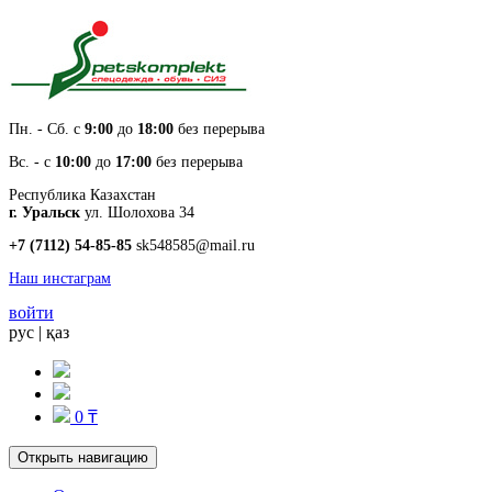
Пн. - Cб. с
9:00
до
18:00
без перерыва
Вс. - с
10:00
до
17:00
без перерыва
Республика Казахстан
г. Уральск
ул. Шолохова 34
+7 (7112) 54-85-85
sk548585@mail.ru
Наш инстаграм
войти
рус
|
қаз
0 ₸
Открыть навигацию