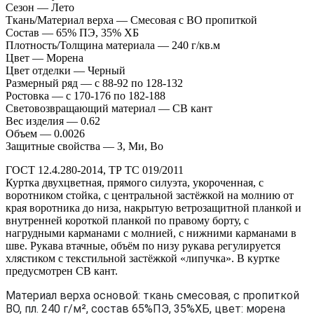
Сезон — Лето
Ткань/Материал верха — Смесовая с ВО пропиткой
Состав — 65% ПЭ, 35% ХБ
Плотность/Толщина материала — 240 г/кв.м
Цвет — Морена
Цвет отделки — Черный
Размерный ряд — с 88-92 по 128-132
Ростовка — с 170-176 по 182-188
Световозвращающий материал — СВ кант
Вес изделия — 0.62
Объем — 0.0026
Защитные свойства — З, Ми, Во
ГОСТ 12.4.280-2014, ТР ТС 019/2011
Куртка двухцветная, прямого силуэта, укороченная, с
воротником стойка, с центральной застёжкой на молнию от
края воротника до низа, накрытую ветрозащитной планкой и
внутренней короткой планкой по правому борту, с
нагрудными карманами с молнией, с нижними карманами в
шве. Рукава втачные, объём по низу рукава регулируется
хлястиком с текстильной застёжкой «липучка». В куртке
предусмотрен СВ кант.
Материал верха основой: ткань смесовая, с пропиткой
ВО, пл. 240 г/м², состав 65%ПЭ, 35%ХБ, цвет: морена