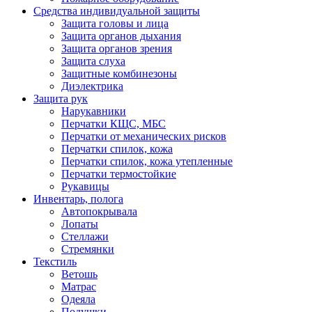
Средства индивидуальной защиты
Защита головы и лица
Защита органов дыхания
Защита органов зрения
Защита слуха
Защитные комбинезоны
Диэлектрика
Защита рук
Нарукавники
Перчатки КЩС, МБС
Перчатки от механических рисков
Перчатки спилок, кожа
Перчатки спилок, кожа утепленные
Перчатки термостойкие
Рукавицы
Инвентарь, полога
Автопокрывала
Лопаты
Стеллажи
Стремянки
Текстиль
Ветошь
Матрас
Одеяла
Подушки