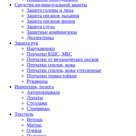
Средства индивидуальной защиты
Защита головы и лица
Защита органов дыхания
Защита органов зрения
Защита слуха
Защитные комбинезоны
Диэлектрика
Защита рук
Нарукавники
Перчатки КЩС, МБС
Перчатки от механических рисков
Перчатки спилок, кожа
Перчатки спилок, кожа утепленные
Перчатки термостойкие
Рукавицы
Инвентарь, полога
Автопокрывала
Лопаты
Стеллажи
Стремянки
Текстиль
Ветошь
Матрас
Одеяла
Подушки