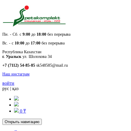
Пн. - Cб. с
9:00
до
18:00
без перерыва
Вс. - с
10:00
до
17:00
без перерыва
Республика Казахстан
г. Уральск
ул. Шолохова 34
+7 (7112) 54-85-85
sk548585@mail.ru
Наш инстаграм
войти
рус
|
қаз
0 ₸
Открыть навигацию