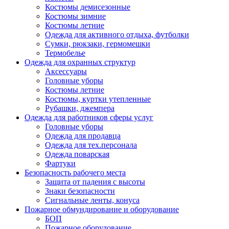
Костюмы демисезонные
Костюмы зимние
Костюмы летние
Одежда для активного отдыха, футболки
Сумки, рюкзаки, гермомешки
Термобелье
Одежда для охранных структур
Аксессуары
Головные уборы
Костюмы летние
Костюмы, куртки утепленные
Рубашки, джемпера
Одежда для работников сферы услуг
Головные уборы
Одежда для продавца
Одежда для тех.персонала
Одежда поварская
Фартуки
Безопасность рабочего места
Защита от падения с высоты
Знаки безопасности
Сигнальные ленты, конуса
Пожарное обмундирование и оборудование
БОП
Пожарное оборудование