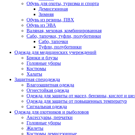
Обувь для охоты, туризма и спорта
Демисезонная
Зимняя
Обувь из резины, ПВХ
Обувь из ЭВА
Валяная, меховая, комбинированная
Сабо, тапочки, туфли, полуботинки
Сабо, тапочки
Туфли, полуботинки
Одежда для медицинских учереждений
Брюки и блузы
Головные уборы
Костюмы
Халаты
Защитная спецодежда
Влагозащитная одежда
Огнестойкая одежда
Одежда для защиты от масел, бензины, кислот и ще
Одежда для защиты от повышенных температур
Сигнальная одежда
Одежда для охотников и рыболовов
Аксессуары, перчатки
Головные уборы
Жилеты
Костюмы демисезонные