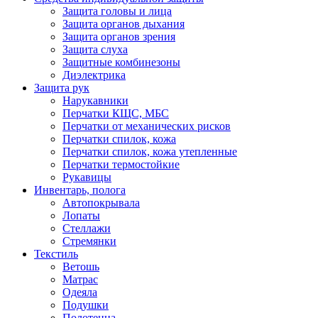
Защита головы и лица
Защита органов дыхания
Защита органов зрения
Защита слуха
Защитные комбинезоны
Диэлектрика
Защита рук
Нарукавники
Перчатки КЩС, МБС
Перчатки от механических рисков
Перчатки спилок, кожа
Перчатки спилок, кожа утепленные
Перчатки термостойкие
Рукавицы
Инвентарь, полога
Автопокрывала
Лопаты
Стеллажи
Стремянки
Текстиль
Ветошь
Матрас
Одеяла
Подушки
Полотенца