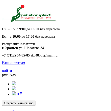
Пн. - Cб. с
9:00
до
18:00
без перерыва
Вс. - с
10:00
до
17:00
без перерыва
Республика Казахстан
г. Уральск
ул. Шолохова 34
+7 (7112) 54-85-85
sk548585@mail.ru
Наш инстаграм
войти
рус
|
қаз
0 ₸
Открыть навигацию