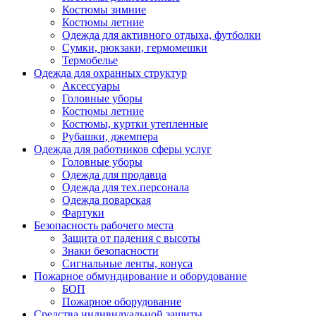
Костюмы зимние
Костюмы летние
Одежда для активного отдыха, футболки
Сумки, рюкзаки, гермомешки
Термобелье
Одежда для охранных структур
Аксессуары
Головные уборы
Костюмы летние
Костюмы, куртки утепленные
Рубашки, джемпера
Одежда для работников сферы услуг
Головные уборы
Одежда для продавца
Одежда для тех.персонала
Одежда поварская
Фартуки
Безопасность рабочего места
Защита от падения с высоты
Знаки безопасности
Сигнальные ленты, конуса
Пожарное обмундирование и оборудование
БОП
Пожарное оборудование
Средства индивидуальной защиты