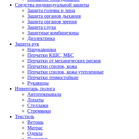
Средства индивидуальной защиты
Защита головы и лица
Защита органов дыхания
Защита органов зрения
Защита слуха
Защитные комбинезоны
Диэлектрика
Защита рук
Нарукавники
Перчатки КЩС, МБС
Перчатки от механических рисков
Перчатки спилок, кожа
Перчатки спилок, кожа утепленные
Перчатки термостойкие
Рукавицы
Инвентарь, полога
Автопокрывала
Лопаты
Стеллажи
Стремянки
Текстиль
Ветошь
Матрас
Одеяла
Подушки