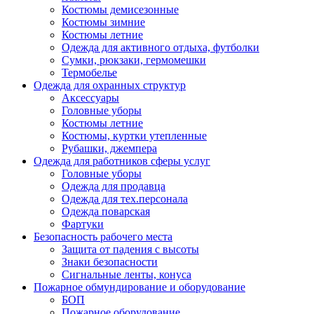
Костюмы демисезонные
Костюмы зимние
Костюмы летние
Одежда для активного отдыха, футболки
Сумки, рюкзаки, гермомешки
Термобелье
Одежда для охранных структур
Аксессуары
Головные уборы
Костюмы летние
Костюмы, куртки утепленные
Рубашки, джемпера
Одежда для работников сферы услуг
Головные уборы
Одежда для продавца
Одежда для тех.персонала
Одежда поварская
Фартуки
Безопасность рабочего места
Защита от падения с высоты
Знаки безопасности
Сигнальные ленты, конуса
Пожарное обмундирование и оборудование
БОП
Пожарное оборудование