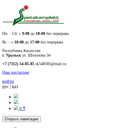
Пн. - Cб. с
9:00
до
18:00
без перерыва
Вс. - с
10:00
до
17:00
без перерыва
Республика Казахстан
г. Уральск
ул. Шолохова 34
+7 (7112) 54-85-85
sk548585@mail.ru
Наш инстаграм
войти
рус
|
қаз
0 ₸
Открыть навигацию