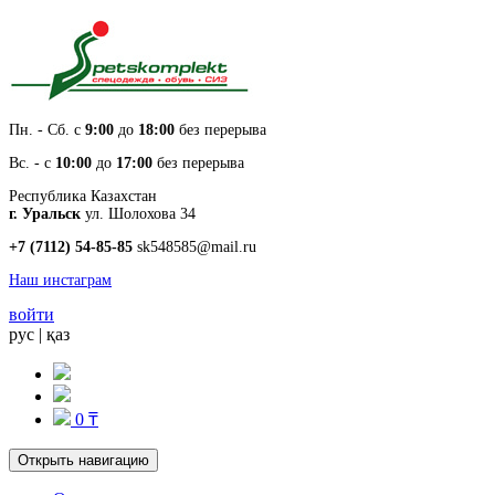
Пн. - Cб. с
9:00
до
18:00
без перерыва
Вс. - с
10:00
до
17:00
без перерыва
Республика Казахстан
г. Уральск
ул. Шолохова 34
+7 (7112) 54-85-85
sk548585@mail.ru
Наш инстаграм
войти
рус
|
қаз
0 ₸
Открыть навигацию