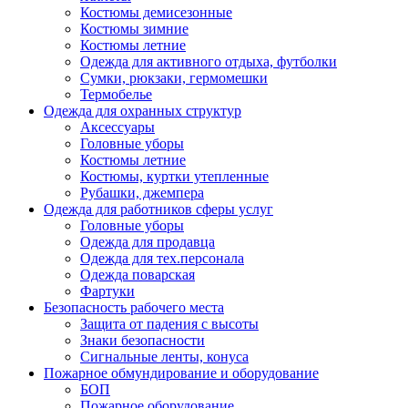
Костюмы демисезонные
Костюмы зимние
Костюмы летние
Одежда для активного отдыха, футболки
Сумки, рюкзаки, гермомешки
Термобелье
Одежда для охранных структур
Аксессуары
Головные уборы
Костюмы летние
Костюмы, куртки утепленные
Рубашки, джемпера
Одежда для работников сферы услуг
Головные уборы
Одежда для продавца
Одежда для тех.персонала
Одежда поварская
Фартуки
Безопасность рабочего места
Защита от падения с высоты
Знаки безопасности
Сигнальные ленты, конуса
Пожарное обмундирование и оборудование
БОП
Пожарное оборудование