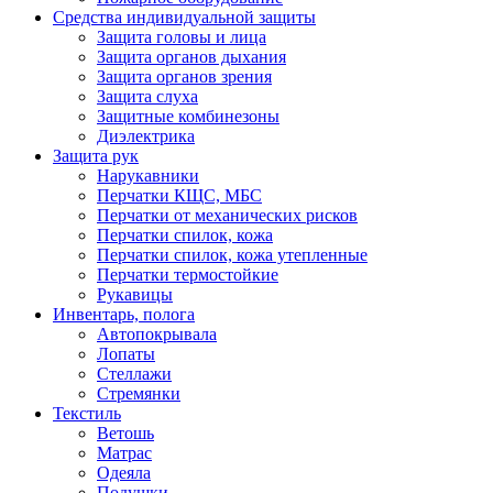
Средства индивидуальной защиты
Защита головы и лица
Защита органов дыхания
Защита органов зрения
Защита слуха
Защитные комбинезоны
Диэлектрика
Защита рук
Нарукавники
Перчатки КЩС, МБС
Перчатки от механических рисков
Перчатки спилок, кожа
Перчатки спилок, кожа утепленные
Перчатки термостойкие
Рукавицы
Инвентарь, полога
Автопокрывала
Лопаты
Стеллажи
Стремянки
Текстиль
Ветошь
Матрас
Одеяла
Подушки