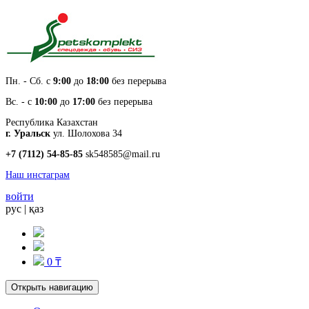
Пн. - Cб. с
9:00
до
18:00
без перерыва
Вс. - с
10:00
до
17:00
без перерыва
Республика Казахстан
г. Уральск
ул. Шолохова 34
+7 (7112) 54-85-85
sk548585@mail.ru
Наш инстаграм
войти
рус
|
қаз
0 ₸
Открыть навигацию