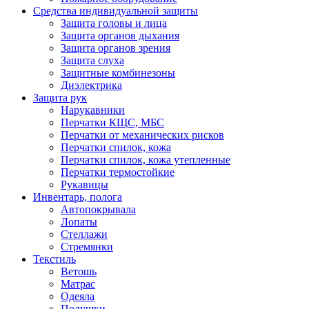
Средства индивидуальной защиты
Защита головы и лица
Защита органов дыхания
Защита органов зрения
Защита слуха
Защитные комбинезоны
Диэлектрика
Защита рук
Нарукавники
Перчатки КЩС, МБС
Перчатки от механических рисков
Перчатки спилок, кожа
Перчатки спилок, кожа утепленные
Перчатки термостойкие
Рукавицы
Инвентарь, полога
Автопокрывала
Лопаты
Стеллажи
Стремянки
Текстиль
Ветошь
Матрас
Одеяла
Подушки