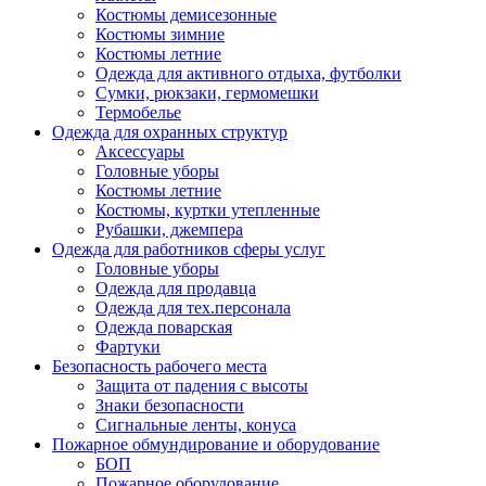
Костюмы демисезонные
Костюмы зимние
Костюмы летние
Одежда для активного отдыха, футболки
Сумки, рюкзаки, гермомешки
Термобелье
Одежда для охранных структур
Аксессуары
Головные уборы
Костюмы летние
Костюмы, куртки утепленные
Рубашки, джемпера
Одежда для работников сферы услуг
Головные уборы
Одежда для продавца
Одежда для тех.персонала
Одежда поварская
Фартуки
Безопасность рабочего места
Защита от падения с высоты
Знаки безопасности
Сигнальные ленты, конуса
Пожарное обмундирование и оборудование
БОП
Пожарное оборудование