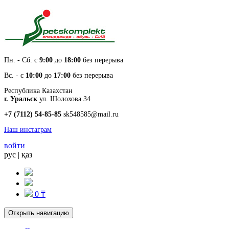
Пн. - Cб. с
9:00
до
18:00
без перерыва
Вс. - с
10:00
до
17:00
без перерыва
Республика Казахстан
г. Уральск
ул. Шолохова 34
+7 (7112) 54-85-85
sk548585@mail.ru
Наш инстаграм
войти
рус
|
қаз
0 ₸
Открыть навигацию