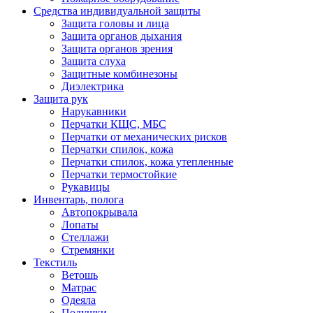
Средства индивидуальной защиты
Защита головы и лица
Защита органов дыхания
Защита органов зрения
Защита слуха
Защитные комбинезоны
Диэлектрика
Защита рук
Нарукавники
Перчатки КЩС, МБС
Перчатки от механических рисков
Перчатки спилок, кожа
Перчатки спилок, кожа утепленные
Перчатки термостойкие
Рукавицы
Инвентарь, полога
Автопокрывала
Лопаты
Стеллажи
Стремянки
Текстиль
Ветошь
Матрас
Одеяла
Подушки