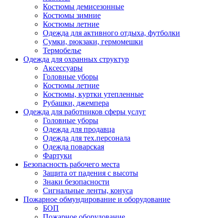
Костюмы демисезонные
Костюмы зимние
Костюмы летние
Одежда для активного отдыха, футболки
Сумки, рюкзаки, гермомешки
Термобелье
Одежда для охранных структур
Аксессуары
Головные уборы
Костюмы летние
Костюмы, куртки утепленные
Рубашки, джемпера
Одежда для работников сферы услуг
Головные уборы
Одежда для продавца
Одежда для тех.персонала
Одежда поварская
Фартуки
Безопасность рабочего места
Защита от падения с высоты
Знаки безопасности
Сигнальные ленты, конуса
Пожарное обмундирование и оборудование
БОП
Пожарное оборудование