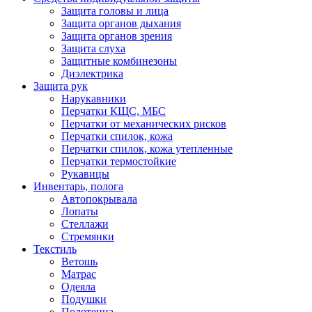
Защита головы и лица
Защита органов дыхания
Защита органов зрения
Защита слуха
Защитные комбинезоны
Диэлектрика
Защита рук
Нарукавники
Перчатки КЩС, МБС
Перчатки от механических рисков
Перчатки спилок, кожа
Перчатки спилок, кожа утепленные
Перчатки термостойкие
Рукавицы
Инвентарь, полога
Автопокрывала
Лопаты
Стеллажи
Стремянки
Текстиль
Ветошь
Матрас
Одеяла
Подушки
Полотенца