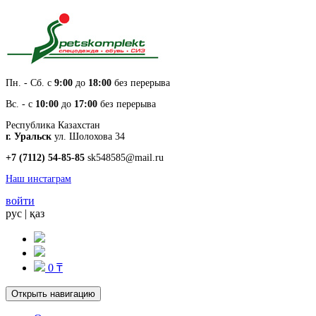
Пн. - Cб. с
9:00
до
18:00
без перерыва
Вс. - с
10:00
до
17:00
без перерыва
Республика Казахстан
г. Уральск
ул. Шолохова 34
+7 (7112) 54-85-85
sk548585@mail.ru
Наш инстаграм
войти
рус
|
қаз
0 ₸
Открыть навигацию