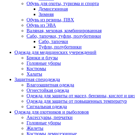
Обувь для охоты, туризма и спорта
Демисезонная
Зимняя
Обувь из резины, ПВХ
Обувь из ЭВА
Валяная, меховая, комбинированная
Сабо, тапочки, туфли, полуботинки
Сабо, тапочки
Туфли, полуботинки
Одежда для медицинских учереждений
Брюки и блузы
Головные уборы
Костюмы
Халаты
Защитная спецодежда
Влагозащитная одежда
Огнестойкая одежда
Одежда для защиты от масел, бензины, кислот и ще
Одежда для защиты от повышенных температур
Сигнальная одежда
Одежда для охотников и рыболовов
Аксессуары, перчатки
Головные уборы
Жилеты
Костюмы демисезонные