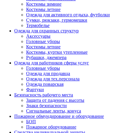
Костюмы зимние
Костюмы летние
Одежда для активного отдыха, футболки
Сумки, рюкзаки, гермомешки
Термобелье
Одежда для охранных структур
Аксессуары
Головные уборы
Костюмы летние
Костюмы, куртки утепленные
Рубашки, джемпера
Одежда для работников сферы услуг
Головные уборы
Одежда для продавца
Одежда для тех.персонала
Одежда поварская
Фартуки
Безопасность рабочего места
Защита от падения с высоты
Знаки безопасности
Сигнальные ленты, конуса
Пожарное обмундирование и оборудование
БОП
Пожарное оборудование
Средства индивидуальной защиты