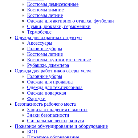
Костюмы демисезонные
Костюмы зимние
Костюмы летние
Одежда для активного отдыха, футболки
Сумки, рюкзаки, гермомешки
Термобелье
Одежда для охранных структур
Аксессуары
Головные уборы
Костюмы летние
Костюмы, куртки утепленные
Рубашки, джемпера
Одежда для работников сферы услуг
Головные уборы
Одежда для продавца
Одежда для тех.персонала
Одежда поварская
Фартуки
Безопасность рабочего места
Защита от падения с высоты
Знаки безопасности
Сигнальные ленты, конуса
Пожарное обмундирование и оборудование
БОП
Пожарное оборудование