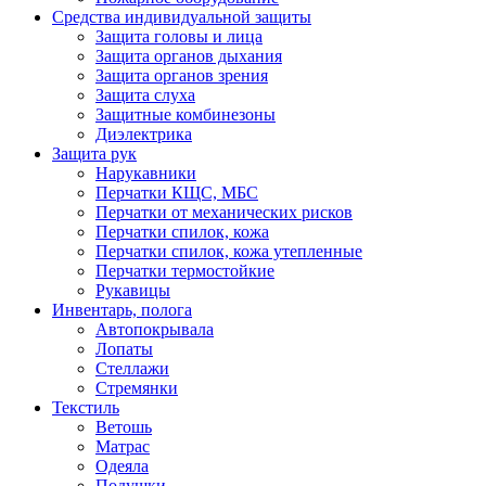
Средства индивидуальной защиты
Защита головы и лица
Защита органов дыхания
Защита органов зрения
Защита слуха
Защитные комбинезоны
Диэлектрика
Защита рук
Нарукавники
Перчатки КЩС, МБС
Перчатки от механических рисков
Перчатки спилок, кожа
Перчатки спилок, кожа утепленные
Перчатки термостойкие
Рукавицы
Инвентарь, полога
Автопокрывала
Лопаты
Стеллажи
Стремянки
Текстиль
Ветошь
Матрас
Одеяла
Подушки