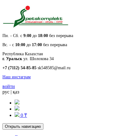
Пн. - Cб. с
9:00
до
18:00
без перерыва
Вс. - с
10:00
до
17:00
без перерыва
Республика Казахстан
г. Уральск
ул. Шолохова 34
+7 (7112) 54-85-85
sk548585@mail.ru
Наш инстаграм
войти
рус
|
қаз
0 ₸
Открыть навигацию