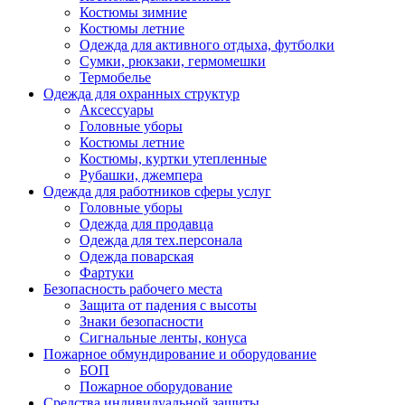
Костюмы зимние
Костюмы летние
Одежда для активного отдыха, футболки
Сумки, рюкзаки, гермомешки
Термобелье
Одежда для охранных структур
Аксессуары
Головные уборы
Костюмы летние
Костюмы, куртки утепленные
Рубашки, джемпера
Одежда для работников сферы услуг
Головные уборы
Одежда для продавца
Одежда для тех.персонала
Одежда поварская
Фартуки
Безопасность рабочего места
Защита от падения с высоты
Знаки безопасности
Сигнальные ленты, конуса
Пожарное обмундирование и оборудование
БОП
Пожарное оборудование
Средства индивидуальной защиты