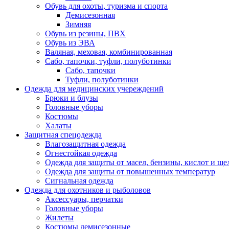
Обувь для охоты, туризма и спорта
Демисезонная
Зимняя
Обувь из резины, ПВХ
Обувь из ЭВА
Валяная, меховая, комбинированная
Сабо, тапочки, туфли, полуботинки
Сабо, тапочки
Туфли, полуботинки
Одежда для медицинских учереждений
Брюки и блузы
Головные уборы
Костюмы
Халаты
Защитная спецодежда
Влагозащитная одежда
Огнестойкая одежда
Одежда для защиты от масел, бензины, кислот и ще
Одежда для защиты от повышенных температур
Сигнальная одежда
Одежда для охотников и рыболовов
Аксессуары, перчатки
Головные уборы
Жилеты
Костюмы демисезонные