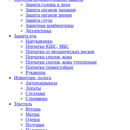
Защита головы и лица
Защита органов дыхания
Защита органов зрения
Защита слуха
Защитные комбинезоны
Диэлектрика
Защита рук
Нарукавники
Перчатки КЩС, МБС
Перчатки от механических рисков
Перчатки спилок, кожа
Перчатки спилок, кожа утепленные
Перчатки термостойкие
Рукавицы
Инвентарь, полога
Автопокрывала
Лопаты
Стеллажи
Стремянки
Текстиль
Ветошь
Матрас
Одеяла
Подушки
Полотенца