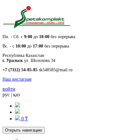
Пн. - Cб. с
9:00
до
18:00
без перерыва
Вс. - с
10:00
до
17:00
без перерыва
Республика Казахстан
г. Уральск
ул. Шолохова 34
+7 (7112) 54-85-85
sk548585@mail.ru
Наш инстаграм
войти
рус
|
қаз
0 ₸
Открыть навигацию