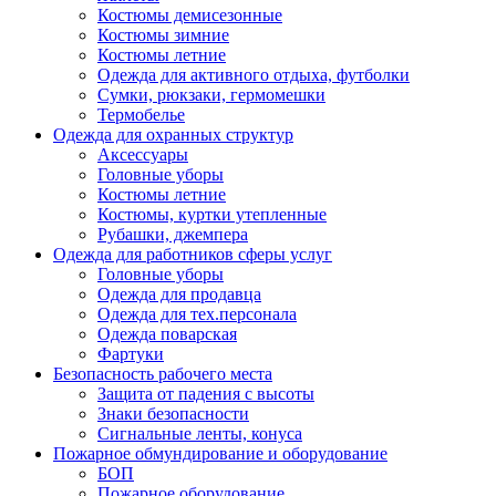
Костюмы демисезонные
Костюмы зимние
Костюмы летние
Одежда для активного отдыха, футболки
Сумки, рюкзаки, гермомешки
Термобелье
Одежда для охранных структур
Аксессуары
Головные уборы
Костюмы летние
Костюмы, куртки утепленные
Рубашки, джемпера
Одежда для работников сферы услуг
Головные уборы
Одежда для продавца
Одежда для тех.персонала
Одежда поварская
Фартуки
Безопасность рабочего места
Защита от падения с высоты
Знаки безопасности
Сигнальные ленты, конуса
Пожарное обмундирование и оборудование
БОП
Пожарное оборудование