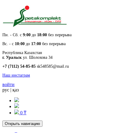
Пн. - Cб. с
9:00
до
18:00
без перерыва
Вс. - с
10:00
до
17:00
без перерыва
Республика Казахстан
г. Уральск
ул. Шолохова 34
+7 (7112) 54-85-85
sk548585@mail.ru
Наш инстаграм
войти
рус
|
қаз
0 ₸
Открыть навигацию