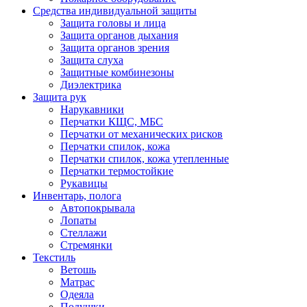
Средства индивидуальной защиты
Защита головы и лица
Защита органов дыхания
Защита органов зрения
Защита слуха
Защитные комбинезоны
Диэлектрика
Защита рук
Нарукавники
Перчатки КЩС, МБС
Перчатки от механических рисков
Перчатки спилок, кожа
Перчатки спилок, кожа утепленные
Перчатки термостойкие
Рукавицы
Инвентарь, полога
Автопокрывала
Лопаты
Стеллажи
Стремянки
Текстиль
Ветошь
Матрас
Одеяла
Подушки