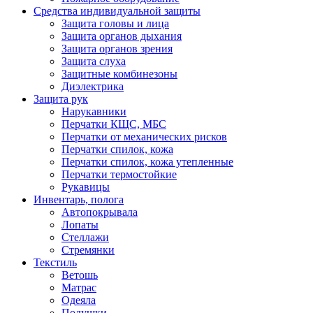
Средства индивидуальной защиты
Защита головы и лица
Защита органов дыхания
Защита органов зрения
Защита слуха
Защитные комбинезоны
Диэлектрика
Защита рук
Нарукавники
Перчатки КЩС, МБС
Перчатки от механических рисков
Перчатки спилок, кожа
Перчатки спилок, кожа утепленные
Перчатки термостойкие
Рукавицы
Инвентарь, полога
Автопокрывала
Лопаты
Стеллажи
Стремянки
Текстиль
Ветошь
Матрас
Одеяла
Подушки