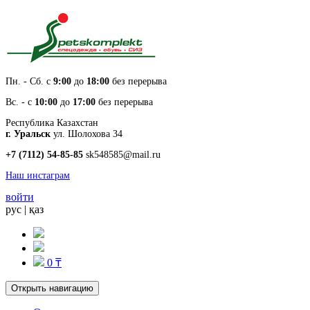
Пн. - Cб. с
9:00
до
18:00
без перерыва
Вс. - с
10:00
до
17:00
без перерыва
Республика Казахстан
г. Уральск
ул. Шолохова 34
+7 (7112) 54-85-85
sk548585@mail.ru
Наш инстаграм
войти
рус
|
қаз
0 ₸
Открыть навигацию