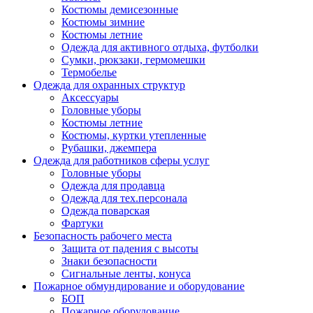
Костюмы демисезонные
Костюмы зимние
Костюмы летние
Одежда для активного отдыха, футболки
Сумки, рюкзаки, гермомешки
Термобелье
Одежда для охранных структур
Аксессуары
Головные уборы
Костюмы летние
Костюмы, куртки утепленные
Рубашки, джемпера
Одежда для работников сферы услуг
Головные уборы
Одежда для продавца
Одежда для тех.персонала
Одежда поварская
Фартуки
Безопасность рабочего места
Защита от падения с высоты
Знаки безопасности
Сигнальные ленты, конуса
Пожарное обмундирование и оборудование
БОП
Пожарное оборудование