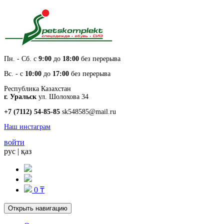
Пн. - Cб. с
9:00
до
18:00
без перерыва
Вс. - с
10:00
до
17:00
без перерыва
Республика Казахстан
г. Уральск
ул. Шолохова 34
+7 (7112) 54-85-85
sk548585@mail.ru
Наш инстаграм
войти
рус
|
қаз
0 ₸
Открыть навигацию