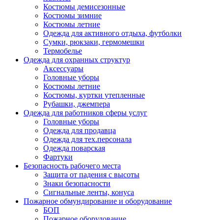
Костюмы демисезонные
Костюмы зимние
Костюмы летние
Одежда для активного отдыха, футболки
Сумки, рюкзаки, гермомешки
Термобелье
Одежда для охранных структур
Аксессуары
Головные уборы
Костюмы летние
Костюмы, куртки утепленные
Рубашки, джемпера
Одежда для работников сферы услуг
Головные уборы
Одежда для продавца
Одежда для тех.персонала
Одежда поварская
Фартуки
Безопасность рабочего места
Защита от падения с высоты
Знаки безопасности
Сигнальные ленты, конуса
Пожарное обмундирование и оборудование
БОП
Пожарное оборудование