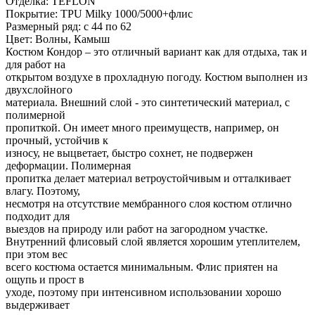
Отделка: TEFLON
Покрытие: TPU Milky 1000/5000+флис
Размерный ряд: с 44 по 62
Цвет: Волны, Камыш
Костюм Кондор – это отличный вариант как для отдыха, так и
для работ на
открытом воздухе в прохладную погоду. Костюм выполнен из
двухслойного
материала. Внешний слой - это синтетический материал, с
полимерной
пропиткой. Он имеет много преимуществ, например, он
прочный, устойчив к
износу, не выцветает, быстро сохнет, не подвержен
деформации. Полимерная
пропитка делает материал ветроустойчивым и отталкивает
влагу. Поэтому,
несмотря на отсутствие мембранного слоя костюм отлично
подходит для
выездов на природу или работ на загородном участке.
Внутренний флисовый слой является хорошим утеплителем,
при этом вес
всего костюма остается минимальным. Флис приятен на
ощупь и прост в
уходе, поэтому при интенсивном использовании хорошо
выдерживает