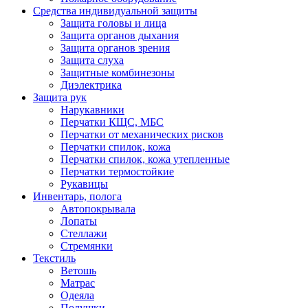
Средства индивидуальной защиты
Защита головы и лица
Защита органов дыхания
Защита органов зрения
Защита слуха
Защитные комбинезоны
Диэлектрика
Защита рук
Нарукавники
Перчатки КЩС, МБС
Перчатки от механических рисков
Перчатки спилок, кожа
Перчатки спилок, кожа утепленные
Перчатки термостойкие
Рукавицы
Инвентарь, полога
Автопокрывала
Лопаты
Стеллажи
Стремянки
Текстиль
Ветошь
Матрас
Одеяла
Подушки