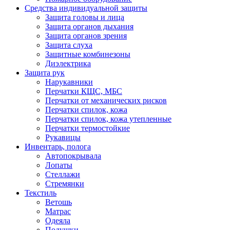
Средства индивидуальной защиты
Защита головы и лица
Защита органов дыхания
Защита органов зрения
Защита слуха
Защитные комбинезоны
Диэлектрика
Защита рук
Нарукавники
Перчатки КЩС, МБС
Перчатки от механических рисков
Перчатки спилок, кожа
Перчатки спилок, кожа утепленные
Перчатки термостойкие
Рукавицы
Инвентарь, полога
Автопокрывала
Лопаты
Стеллажи
Стремянки
Текстиль
Ветошь
Матрас
Одеяла
Подушки