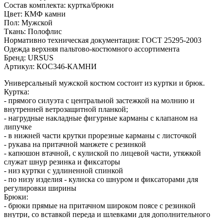
Состав комплекта: куртка/брюки
Цвет: КМФ камни
Пол: Мужской
Ткань: Полофлис
Нормативно техническая документация: ГОСТ 25295-2003
Одежда верхняя пальтово-костюмного ассортимента
Бренд: URSUS
Артикул: КОС346-КАМНИ
Универсальный мужской костюм состоит из куртки и брюк.
Куртка:
- прямого силуэта с центральной застежкой на молнию и
внутренней ветрозащитной планкой;
- нагрудные накладные фигурные карманы с клапаном на
липучке
- в нижней части крутки прорезные карманы с листочкой
- рукава на притачной манжете с резинкой
- капюшон втачной, с кулиской по лицевой части, утяжкой
служат шнур резинка и фиксаторы
- низ куртки с удлиненной спинкой
- по низу изделия - кулиска со шнуром и фиксаторами для
регулировки ширины
Брюки:
- брюки прямые на притачном широком поясе с резинкой
внутри, со вставкой переда и шлевками для дополнительного