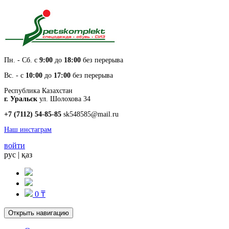
Пн. - Cб. с
9:00
до
18:00
без перерыва
Вс. - с
10:00
до
17:00
без перерыва
Республика Казахстан
г. Уральск
ул. Шолохова 34
+7 (7112) 54-85-85
sk548585@mail.ru
Наш инстаграм
войти
рус
|
қаз
0 ₸
Открыть навигацию