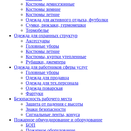
Костюмы демисезонные
Костюмы зимние
Костюмы летние
Одежда для активного отдыха, футболки
Сумки, рюкзаки, гермомешки
Термобелье
Одежда для охранных структур
Аксессуары
Головные уборы
Костюмы летние
Костюмы, куртки утепленные
Рубашки, джемпера
Одежда для работников сферы услуг
Головные уборы
Одежда для продавца
Одежда для тех.персонала
Одежда поварская
Фартуки
Безопасность рабочего места
Защита от падения с высоты
Знаки безопасности
Сигнальные ленты, конуса
Пожарное обмундирование и оборудование
БОП
Пожарное оборудование