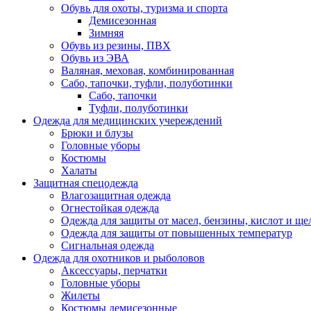
Обувь для охоты, туризма и спорта
Демисезонная
Зимняя
Обувь из резины, ПВХ
Обувь из ЭВА
Валяная, меховая, комбинированная
Сабо, тапочки, туфли, полуботинки
Сабо, тапочки
Туфли, полуботинки
Одежда для медицинских учереждений
Брюки и блузы
Головные уборы
Костюмы
Халаты
Защитная спецодежда
Влагозащитная одежда
Огнестойкая одежда
Одежда для защиты от масел, бензины, кислот и ще
Одежда для защиты от повышенных температур
Сигнальная одежда
Одежда для охотников и рыболовов
Аксессуары, перчатки
Головные уборы
Жилеты
Костюмы демисезонные