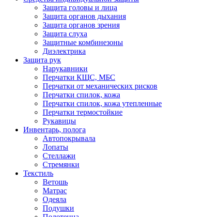
Защита головы и лица
Защита органов дыхания
Защита органов зрения
Защита слуха
Защитные комбинезоны
Диэлектрика
Защита рук
Нарукавники
Перчатки КЩС, МБС
Перчатки от механических рисков
Перчатки спилок, кожа
Перчатки спилок, кожа утепленные
Перчатки термостойкие
Рукавицы
Инвентарь, полога
Автопокрывала
Лопаты
Стеллажи
Стремянки
Текстиль
Ветошь
Матрас
Одеяла
Подушки
Полотенца