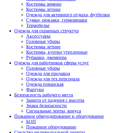
Костюмы зимние
Костюмы летние
Одежда для активного отдыха, футболки
Сумки, рюкзаки, гермомешки
Термобелье
Одежда для охранных структур
Аксессуары
Головные уборы
Костюмы летние
Костюмы, куртки утепленные
Рубашки, джемпера
Одежда для работников сферы услуг
Головные уборы
Одежда для продавца
Одежда для тех.персонала
Одежда поварская
Фартуки
Безопасность рабочего места
Защита от падения с высоты
Знаки безопасности
Сигнальные ленты, конуса
Пожарное обмундирование и оборудование
БОП
Пожарное оборудование
Средства индивидуальной защиты