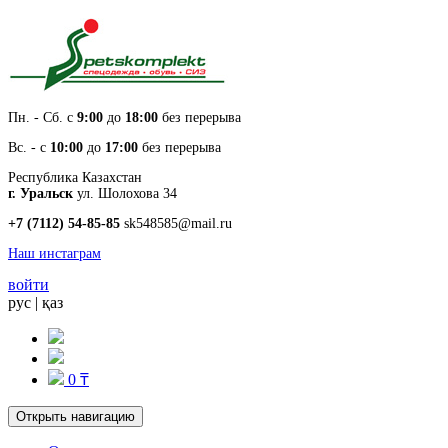
Пн. - Cб. с
9:00
до
18:00
без перерыва
Вс. - с
10:00
до
17:00
без перерыва
Республика Казахстан
г. Уральск
ул. Шолохова 34
+7 (7112) 54-85-85
sk548585@mail.ru
Наш инстаграм
войти
рус
|
қаз
0 ₸
Открыть навигацию