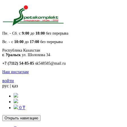
Пн. - Cб. с
9:00
до
18:00
без перерыва
Вс. - с
10:00
до
17:00
без перерыва
Республика Казахстан
г. Уральск
ул. Шолохова 34
+7 (7112) 54-85-85
sk548585@mail.ru
Наш инстаграм
войти
рус
|
қаз
0 ₸
Открыть навигацию