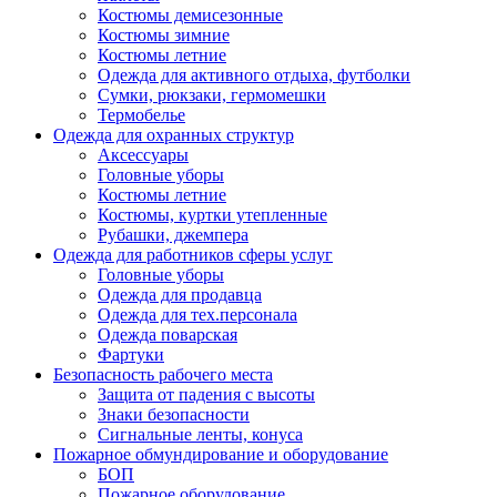
Костюмы демисезонные
Костюмы зимние
Костюмы летние
Одежда для активного отдыха, футболки
Сумки, рюкзаки, гермомешки
Термобелье
Одежда для охранных структур
Аксессуары
Головные уборы
Костюмы летние
Костюмы, куртки утепленные
Рубашки, джемпера
Одежда для работников сферы услуг
Головные уборы
Одежда для продавца
Одежда для тех.персонала
Одежда поварская
Фартуки
Безопасность рабочего места
Защита от падения с высоты
Знаки безопасности
Сигнальные ленты, конуса
Пожарное обмундирование и оборудование
БОП
Пожарное оборудование