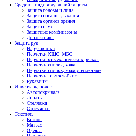
Средства индивидуальной защиты
Защита головы и лица
Защита органов дыхания
Защита органов зрения
Защита слуха
Защитные комбинезоны
Диэлектрика
Защита рук
Нарукавники
Перчатки КЩС, МБС
Перчатки от механических рисков
Перчатки спилок, кожа
Перчатки спилок, кожа утепленные
Перчатки термостойкие
Рукавицы
Инвентарь, полога
Автопокрывала
Лопаты
Стеллажи
Стремянки
Текстиль
Ветошь
Матрас
Одеяла
Подушки