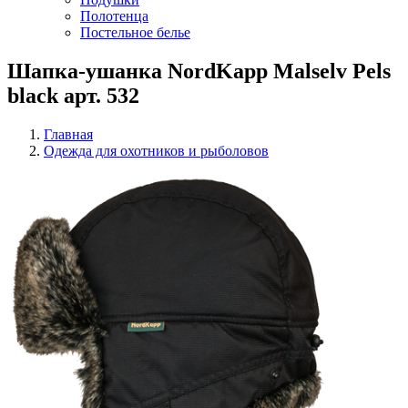
Полотенца
Постельное белье
Шапка-ушанка NordKapp Malselv Pels
black арт. 532
Главная
Одежда для охотников и рыболовов