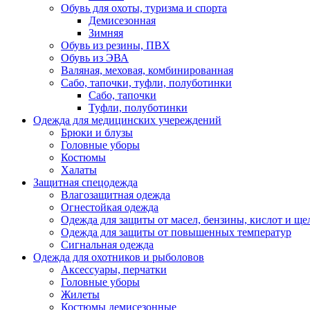
Обувь для охоты, туризма и спорта
Демисезонная
Зимняя
Обувь из резины, ПВХ
Обувь из ЭВА
Валяная, меховая, комбинированная
Сабо, тапочки, туфли, полуботинки
Сабо, тапочки
Туфли, полуботинки
Одежда для медицинских учереждений
Брюки и блузы
Головные уборы
Костюмы
Халаты
Защитная спецодежда
Влагозащитная одежда
Огнестойкая одежда
Одежда для защиты от масел, бензины, кислот и ще
Одежда для защиты от повышенных температур
Сигнальная одежда
Одежда для охотников и рыболовов
Аксессуары, перчатки
Головные уборы
Жилеты
Костюмы демисезонные