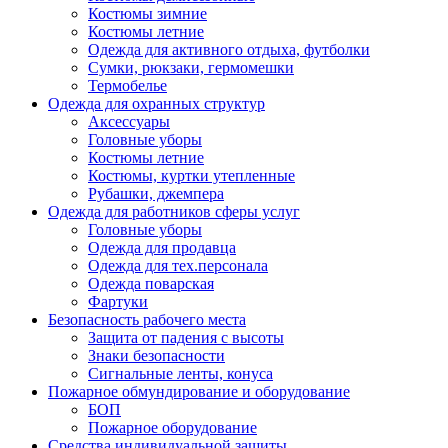
Костюмы зимние
Костюмы летние
Одежда для активного отдыха, футболки
Сумки, рюкзаки, гермомешки
Термобелье
Одежда для охранных структур
Аксессуары
Головные уборы
Костюмы летние
Костюмы, куртки утепленные
Рубашки, джемпера
Одежда для работников сферы услуг
Головные уборы
Одежда для продавца
Одежда для тех.персонала
Одежда поварская
Фартуки
Безопасность рабочего места
Защита от падения с высоты
Знаки безопасности
Сигнальные ленты, конуса
Пожарное обмундирование и оборудование
БОП
Пожарное оборудование
Средства индивидуальной защиты