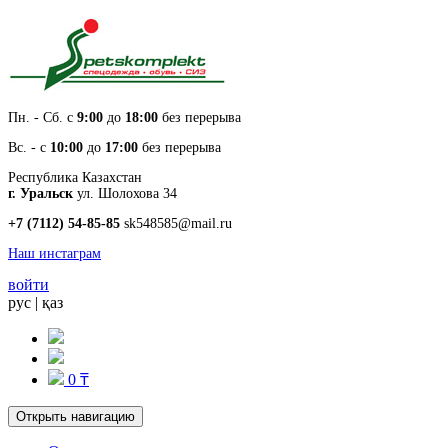
Пн. - Cб. с
9:00
до
18:00
без перерыва
Вс. - с
10:00
до
17:00
без перерыва
Республика Казахстан
г. Уральск
ул. Шолохова 34
+7 (7112) 54-85-85
sk548585@mail.ru
Наш инстаграм
войти
рус
|
қаз
0 ₸
Открыть навигацию