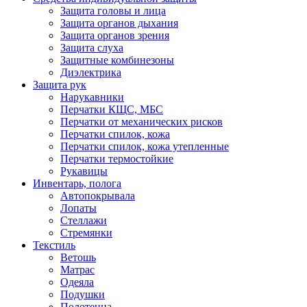
Защита головы и лица
Защита органов дыхания
Защита органов зрения
Защита слуха
Защитные комбинезоны
Диэлектрика
Защита рук
Нарукавники
Перчатки КЩС, МБС
Перчатки от механических рисков
Перчатки спилок, кожа
Перчатки спилок, кожа утепленные
Перчатки термостойкие
Рукавицы
Инвентарь, полога
Автопокрывала
Лопаты
Стеллажи
Стремянки
Текстиль
Ветошь
Матрас
Одеяла
Подушки
Полотенца