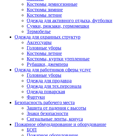
Костюмы демисезонные
Костюмы зимние
Костюмы летние
Одежда для активного отдыха, футболки
Сумки, рюкзаки, гермомешки
Термобелье
Одежда для охранных структур
Аксессуары
Головные уборы
Костюмы летние
Костюмы, куртки утепленные
Рубашки, джемпера
Одежда для работников сферы услуг
Головные уборы
Одежда для продавца
Одежда для тех.персонала
Одежда поварская
Фартуки
Безопасность рабочего места
Защита от падения с высоты
Знаки безопасности
Сигнальные ленты, конуса
Пожарное обмундирование и оборудование
БОП
Пожарное оборудование