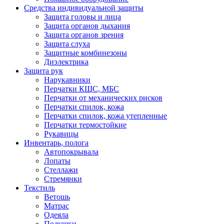
Средства индивидуальной защиты
Защита головы и лица
Защита органов дыхания
Защита органов зрения
Защита слуха
Защитные комбинезоны
Диэлектрика
Защита рук
Нарукавники
Перчатки КЩС, МБС
Перчатки от механических рисков
Перчатки спилок, кожа
Перчатки спилок, кожа утепленные
Перчатки термостойкие
Рукавицы
Инвентарь, полога
Автопокрывала
Лопаты
Стеллажи
Стремянки
Текстиль
Ветошь
Матрас
Одеяла
Подушки