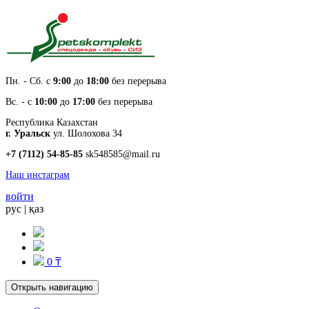
Пн. - Cб. с
9:00
до
18:00
без перерыва
Вс. - с
10:00
до
17:00
без перерыва
Республика Казахстан
г. Уральск
ул. Шолохова 34
+7 (7112) 54-85-85
sk548585@mail.ru
Наш инстаграм
войти
рус
|
қаз
0 ₸
Открыть навигацию