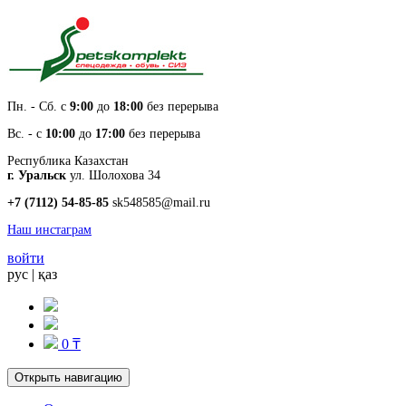
Пн. - Cб. с
9:00
до
18:00
без перерыва
Вс. - с
10:00
до
17:00
без перерыва
Республика Казахстан
г. Уральск
ул. Шолохова 34
+7 (7112) 54-85-85
sk548585@mail.ru
Наш инстаграм
войти
рус
|
қаз
0 ₸
Открыть навигацию