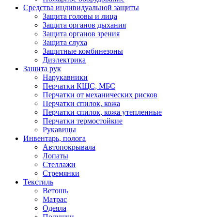
Средства индивидуальной защиты
Защита головы и лица
Защита органов дыхания
Защита органов зрения
Защита слуха
Защитные комбинезоны
Диэлектрика
Защита рук
Нарукавники
Перчатки КЩС, МБС
Перчатки от механических рисков
Перчатки спилок, кожа
Перчатки спилок, кожа утепленные
Перчатки термостойкие
Рукавицы
Инвентарь, полога
Автопокрывала
Лопаты
Стеллажи
Стремянки
Текстиль
Ветошь
Матрас
Одеяла
Подушки