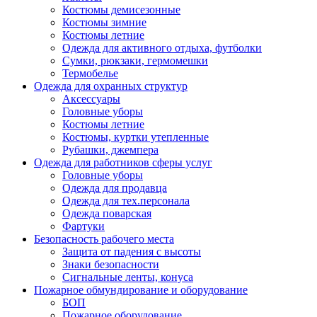
Костюмы демисезонные
Костюмы зимние
Костюмы летние
Одежда для активного отдыха, футболки
Сумки, рюкзаки, гермомешки
Термобелье
Одежда для охранных структур
Аксессуары
Головные уборы
Костюмы летние
Костюмы, куртки утепленные
Рубашки, джемпера
Одежда для работников сферы услуг
Головные уборы
Одежда для продавца
Одежда для тех.персонала
Одежда поварская
Фартуки
Безопасность рабочего места
Защита от падения с высоты
Знаки безопасности
Сигнальные ленты, конуса
Пожарное обмундирование и оборудование
БОП
Пожарное оборудование