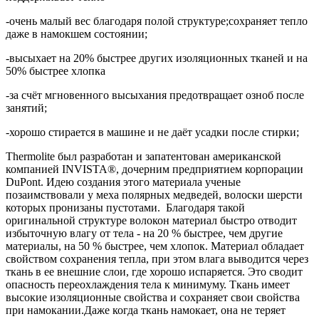
-очень малый вес благодаря полой структуре;сохраняет тепло
даже в намокшем состоянии;
-высыхает на 20% быстрее других изоляционных тканей и на
50% быстрее хлопка
-за счёт мгновенного высыхания предотвращает озноб после
занятий;
-хорошо стирается в машине и не даёт усадки после стирки;
Thermolite был разработан и запатентован американской
компанией INVISTA®, дочерним предприятием корпорации
DuPont. Идею создания этого материала ученые
позаимствовали у меха полярных медведей, волоски шерсти
которых пронизаны пустотами. Благодаря такой
оригинальной структуре волокон материал быстро отводит
избыточную влагу от тела - на 20 % быстрее, чем другие
материалы, на 50 % быстрее, чем хлопок. Материал обладает
свойством сохранения тепла, при этом влага выводится через
ткань в ее внешние слои, где хорошо испаряется. Это сводит
опасность переохлаждения тела к минимуму. Ткань имеет
высокие изоляционные свойства и сохраняет свои свойства
при намокании.Даже когда ткань намокает, она не теряет