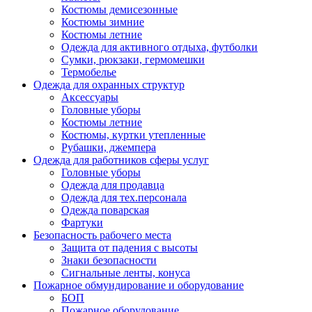
Костюмы демисезонные
Костюмы зимние
Костюмы летние
Одежда для активного отдыха, футболки
Сумки, рюкзаки, гермомешки
Термобелье
Одежда для охранных структур
Аксессуары
Головные уборы
Костюмы летние
Костюмы, куртки утепленные
Рубашки, джемпера
Одежда для работников сферы услуг
Головные уборы
Одежда для продавца
Одежда для тех.персонала
Одежда поварская
Фартуки
Безопасность рабочего места
Защита от падения с высоты
Знаки безопасности
Сигнальные ленты, конуса
Пожарное обмундирование и оборудование
БОП
Пожарное оборудование