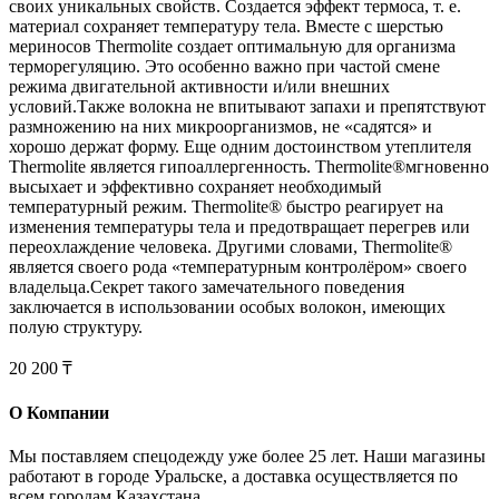
своих уникальных свойств. Создается эффект термоса, т. е.
материал сохраняет температуру тела. Вместе с шерстью
мериносов Thermolite создает оптимальную для организма
терморегуляцию. Это особенно важно при частой смене
режима двигательной активности и/или внешних
условий.Также волокна не впитывают запахи и препятствуют
размножению на них микроорганизмов, не «садятся» и
хорошо держат форму. Еще одним достоинством утеплителя
Thermolite является гипоаллергенность. Thermolite®мгновенно
высыхает и эффективно сохраняет необходимый
температурный режим. Thermolite® быстро реагирует на
изменения температуры тела и предотвращает перегрев или
переохлаждение человека. Другими словами, Thermolite®
является своего рода «температурным контролёром» своего
владельца.Секрет такого замечательного поведения
заключается в использовании особых волокон, имеющих
полую структуру.
20 200 ₸
О Компании
Мы поставляем спецодежду уже более 25 лет. Наши магазины
работают в городе Уральске, а доставка осуществляется по
всем городам Казахстана.