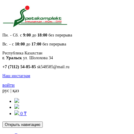
Пн. - Cб. с
9:00
до
18:00
без перерыва
Вс. - с
10:00
до
17:00
без перерыва
Республика Казахстан
г. Уральск
ул. Шолохова 34
+7 (7112) 54-85-85
sk548585@mail.ru
Наш инстаграм
войти
рус
|
қаз
0 ₸
Открыть навигацию