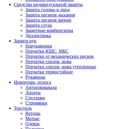
Средства индивидуальной защиты
Защита головы и лица
Защита органов дыхания
Защита органов зрения
Защита слуха
Защитные комбинезоны
Диэлектрика
Защита рук
Нарукавники
Перчатки КЩС, МБС
Перчатки от механических рисков
Перчатки спилок, кожа
Перчатки спилок, кожа утепленные
Перчатки термостойкие
Рукавицы
Инвентарь, полога
Автопокрывала
Лопаты
Стеллажи
Стремянки
Текстиль
Ветошь
Матрас
Одеяла
Подушки