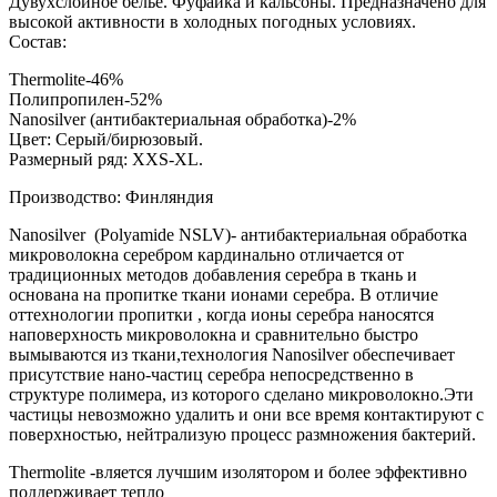
Дувухслойное бельё. Фуфайка и кальсоны. Предназначено для
высокой активности в холодных погодных условиях.
Состав:
Thermolite-46%
Полипропилен-52%
Nanosilver (антибактериальная обработка)-2%
Цвет: Серый/бирюзовый.
Размерный ряд: XXS-XL.
Производство: Финляндия
Nanosilver (Polyamide NSLV)- антибактериальная обработка
микроволокна серебром кардинально отличается от
традиционных методов добавления серебра в ткань и
основана на пропитке ткани ионами серебра. В отличие
оттехнологии пропитки , когда ионы серебра наносятся
наповерхность микроволокна и сравнительно быстро
вымываются из ткани,технология Nanosilver обеспечивает
присутствие нано-частиц серебра непосредственно в
структуре полимера, из которого сделано микроволокно.Эти
частицы невозможно удалить и они все время контактируют с
поверхностью, нейтрализую процесс размножения бактерий.
Thermolite -вляется лучшим изолятором и более эффективно
поддерживает тепло