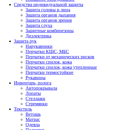
Средства индивидуальной защиты
Защита головы и лица
Защита органов дыхания
Защита органов зрения
Защита слуха
Защитные комбинезоны
Диэлектрика
Защита рук
Нарукавники
Перчатки КЩС, МБС
Перчатки от механических рисков
Перчатки спилок, кожа
Перчатки спилок, кожа утепленные
Перчатки термостойкие
Рукавицы
Инвентарь, полога
Автопокрывала
Лопаты
Стеллажи
Стремянки
Текстиль
Ветошь
Матрас
Одеяла
Подушки