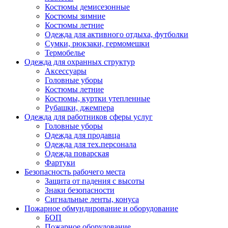
Костюмы демисезонные
Костюмы зимние
Костюмы летние
Одежда для активного отдыха, футболки
Сумки, рюкзаки, гермомешки
Термобелье
Одежда для охранных структур
Аксессуары
Головные уборы
Костюмы летние
Костюмы, куртки утепленные
Рубашки, джемпера
Одежда для работников сферы услуг
Головные уборы
Одежда для продавца
Одежда для тех.персонала
Одежда поварская
Фартуки
Безопасность рабочего места
Защита от падения с высоты
Знаки безопасности
Сигнальные ленты, конуса
Пожарное обмундирование и оборудование
БОП
Пожарное оборудование