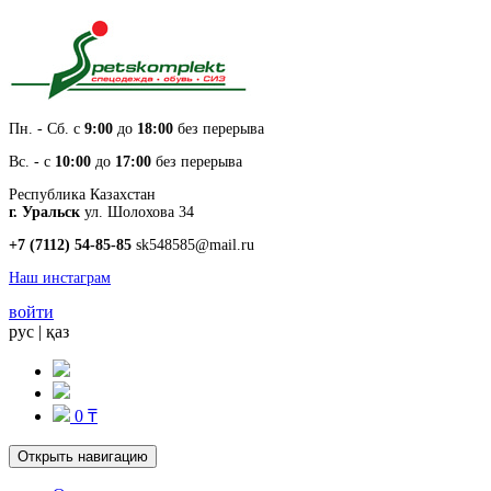
Пн. - Cб. с
9:00
до
18:00
без перерыва
Вс. - с
10:00
до
17:00
без перерыва
Республика Казахстан
г. Уральск
ул. Шолохова 34
+7 (7112) 54-85-85
sk548585@mail.ru
Наш инстаграм
войти
рус
|
қаз
0 ₸
Открыть навигацию