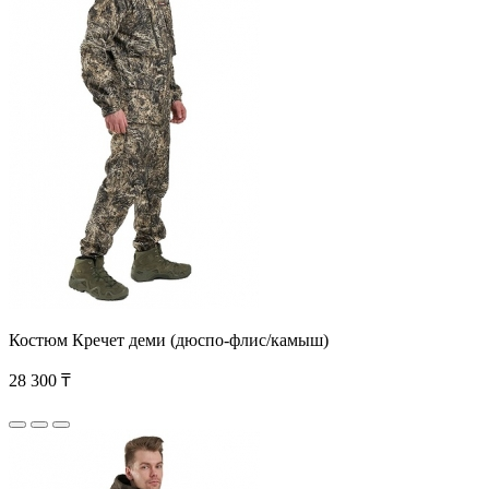
Костюм Кречет деми (дюспо-флис/камыш)
28 300 ₸