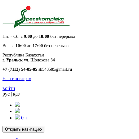
Пн. - Cб. с
9:00
до
18:00
без перерыва
Вс. - с
10:00
до
17:00
без перерыва
Республика Казахстан
г. Уральск
ул. Шолохова 34
+7 (7112) 54-85-85
sk548585@mail.ru
Наш инстаграм
войти
рус
|
қаз
0 ₸
Открыть навигацию