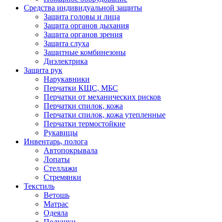
Средства индивидуальной защиты
Защита головы и лица
Защита органов дыхания
Защита органов зрения
Защита слуха
Защитные комбинезоны
Диэлектрика
Защита рук
Нарукавники
Перчатки КЩС, МБС
Перчатки от механических рисков
Перчатки спилок, кожа
Перчатки спилок, кожа утепленные
Перчатки термостойкие
Рукавицы
Инвентарь, полога
Автопокрывала
Лопаты
Стеллажи
Стремянки
Текстиль
Ветошь
Матрас
Одеяла
Подушки