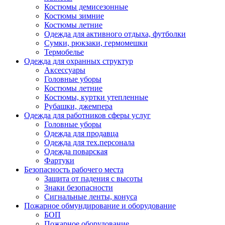
Костюмы демисезонные
Костюмы зимние
Костюмы летние
Одежда для активного отдыха, футболки
Сумки, рюкзаки, гермомешки
Термобелье
Одежда для охранных структур
Аксессуары
Головные уборы
Костюмы летние
Костюмы, куртки утепленные
Рубашки, джемпера
Одежда для работников сферы услуг
Головные уборы
Одежда для продавца
Одежда для тех.персонала
Одежда поварская
Фартуки
Безопасность рабочего места
Защита от падения с высоты
Знаки безопасности
Сигнальные ленты, конуса
Пожарное обмундирование и оборудование
БОП
Пожарное оборудование