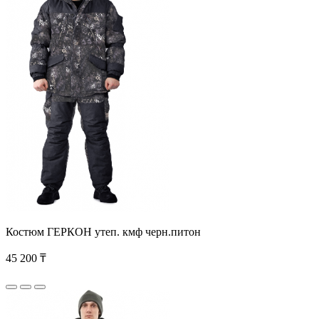
Костюм ГЕРКОН утеп. кмф черн.питон
45 200 ₸