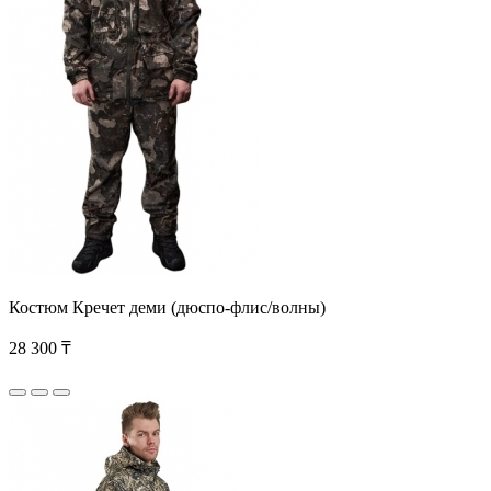
Костюм Кречет деми (дюспо-флис/волны)
28 300 ₸