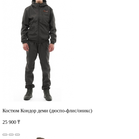
Костюм Кондор деми (дюспо-флис/оникс)
25 900 ₸