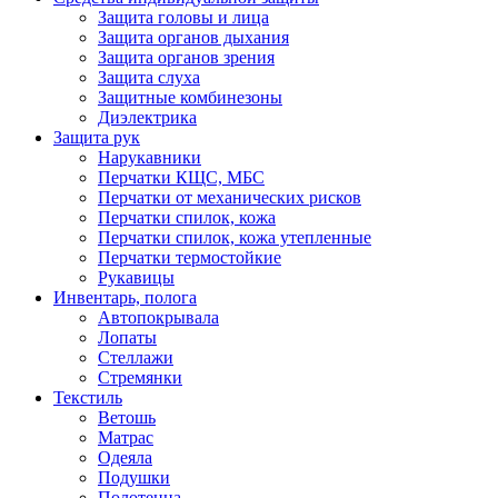
Защита головы и лица
Защита органов дыхания
Защита органов зрения
Защита слуха
Защитные комбинезоны
Диэлектрика
Защита рук
Нарукавники
Перчатки КЩС, МБС
Перчатки от механических рисков
Перчатки спилок, кожа
Перчатки спилок, кожа утепленные
Перчатки термостойкие
Рукавицы
Инвентарь, полога
Автопокрывала
Лопаты
Стеллажи
Стремянки
Текстиль
Ветошь
Матрас
Одеяла
Подушки
Полотенца