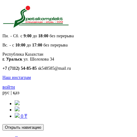
Пн. - Cб. с
9:00
до
18:00
без перерыва
Вс. - с
10:00
до
17:00
без перерыва
Республика Казахстан
г. Уральск
ул. Шолохова 34
+7 (7112) 54-85-85
sk548585@mail.ru
Наш инстаграм
войти
рус
|
қаз
0 ₸
Открыть навигацию