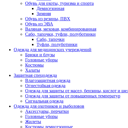
Обувь для охоты, туризма и спорта
Демисезонная
Зимняя
Обувь из резины, ПВХ
Обувь из ЭВА
Валяная, меховая, комбинированная
Сабо, тапочки, туфли, полуботинки
Сабо, тапочки
Туфли, полуботинки
Одежда для медицинских учереждений
Брюки и блузы
Головные уборы
Костюмы
Халаты
Защитная спецодежда
Влагозащитная одежда
Огнестойкая одежда
Одежда для защиты от масел, бензины, кислот и ще
Одежда для защиты от повышенных температур
Сигнальная одежда
Одежда для охотников и рыболовов
Аксессуары, перчатки
Головные уборы
Жилеты
Костюмы демисезонные