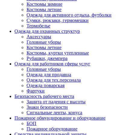
Костюмы зимние
Костюмы летние
Одежда для активного отдыха, футболки
Сумки, рюкзаки, гермомешки
Термобелье
Одежда для охранных структур
Аксессуары
Головные уборы
Костюмы летние
Костюмы, куртки утепленные
Рубашки, джемпера
Одежда для работников сферы услуг
Головные уборы
Одежда для продавца
Одежда для тех.персонала
Одежда поварская
Фартуки
Безопасность рабочего места
Защита от падения с высоты
Знаки безопасности
Сигнальные ленты, конуса
Пожарное обмундирование и оборудование
БОП
Пожарное оборудование
Средства индивидуальной защиты