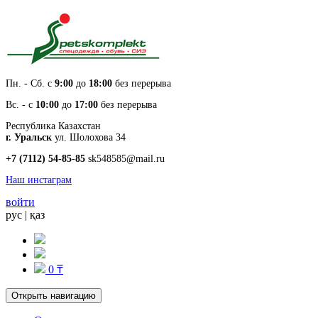
Пн. - Cб. с
9:00
до
18:00
без перерыва
Вс. - с
10:00
до
17:00
без перерыва
Республика Казахстан
г. Уральск
ул. Шолохова 34
+7 (7112) 54-85-85
sk548585@mail.ru
Наш инстаграм
войти
рус
|
қаз
0 ₸
Открыть навигацию