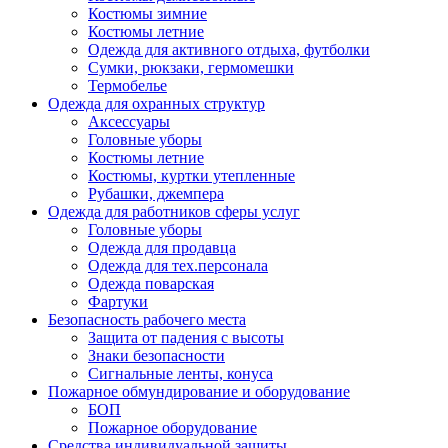
Костюмы зимние
Костюмы летние
Одежда для активного отдыха, футболки
Сумки, рюкзаки, гермомешки
Термобелье
Одежда для охранных структур
Аксессуары
Головные уборы
Костюмы летние
Костюмы, куртки утепленные
Рубашки, джемпера
Одежда для работников сферы услуг
Головные уборы
Одежда для продавца
Одежда для тех.персонала
Одежда поварская
Фартуки
Безопасность рабочего места
Защита от падения с высоты
Знаки безопасности
Сигнальные ленты, конуса
Пожарное обмундирование и оборудование
БОП
Пожарное оборудование
Средства индивидуальной защиты