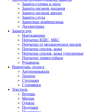
Защита головы и лица
Защита органов дыхания
Защита органов зрения
Защита слуха
Защитные комбинезоны
Диэлектрика
Защита рук
Нарукавники
Перчатки КЩС, МБС
Перчатки от механических рисков
Перчатки спилок, кожа
Перчатки спилок, кожа утепленные
Перчатки термостойкие
Рукавицы
Инвентарь, полога
Автопокрывала
Лопаты
Стеллажи
Стремянки
Текстиль
Ветошь
Матрас
Одеяла
Подушки
Полотенца