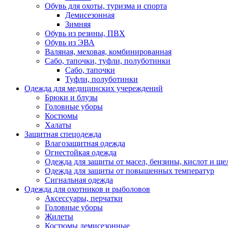
Обувь для охоты, туризма и спорта
Демисезонная
Зимняя
Обувь из резины, ПВХ
Обувь из ЭВА
Валяная, меховая, комбинированная
Сабо, тапочки, туфли, полуботинки
Сабо, тапочки
Туфли, полуботинки
Одежда для медицинских учереждений
Брюки и блузы
Головные уборы
Костюмы
Халаты
Защитная спецодежда
Влагозащитная одежда
Огнестойкая одежда
Одежда для защиты от масел, бензины, кислот и ще
Одежда для защиты от повышенных температур
Сигнальная одежда
Одежда для охотников и рыболовов
Аксессуары, перчатки
Головные уборы
Жилеты
Костюмы демисезонные