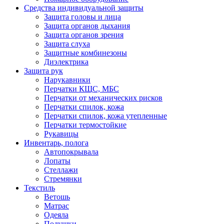
Средства индивидуальной защиты
Защита головы и лица
Защита органов дыхания
Защита органов зрения
Защита слуха
Защитные комбинезоны
Диэлектрика
Защита рук
Нарукавники
Перчатки КЩС, МБС
Перчатки от механических рисков
Перчатки спилок, кожа
Перчатки спилок, кожа утепленные
Перчатки термостойкие
Рукавицы
Инвентарь, полога
Автопокрывала
Лопаты
Стеллажи
Стремянки
Текстиль
Ветошь
Матрас
Одеяла
Подушки