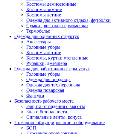
Костюмы демисезонные
Костюмы зимние
Костюмы летние
Одежда для активного отдыха, футболки
Сумки, рюкзаки, гермомешки
Термобелье
Одежда для охранных структур
Аксессуары
Головные уборы
Костюмы летние
Костюмы, куртки утепленные
Рубашки, джемпера
Одежда для работников сферы услуг
Головные уборы
Одежда для продавца
Одежда для тех.персонала
Одежда поварская
Фартуки
Безопасность рабочего места
Защита от падения с высоты
Знаки безопасности
Сигнальные ленты, конуса
Пожарное обмундирование и оборудование
БОП
Пожарное оборудование