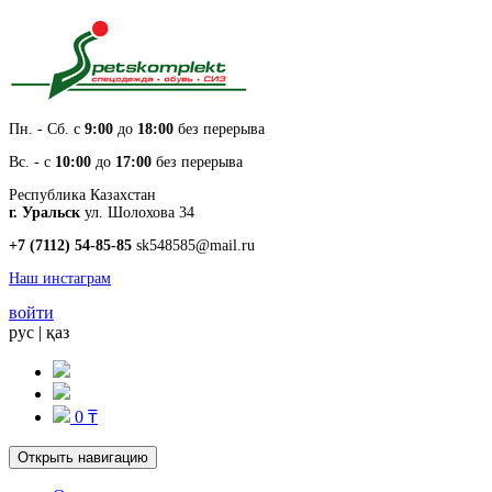
Пн. - Cб. с
9:00
до
18:00
без перерыва
Вс. - с
10:00
до
17:00
без перерыва
Республика Казахстан
г. Уральск
ул. Шолохова 34
+7 (7112) 54-85-85
sk548585@mail.ru
Наш инстаграм
войти
рус
|
қаз
0 ₸
Открыть навигацию