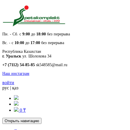
Пн. - Cб. с
9:00
до
18:00
без перерыва
Вс. - с
10:00
до
17:00
без перерыва
Республика Казахстан
г. Уральск
ул. Шолохова 34
+7 (7112) 54-85-85
sk548585@mail.ru
Наш инстаграм
войти
рус
|
қаз
0 ₸
Открыть навигацию