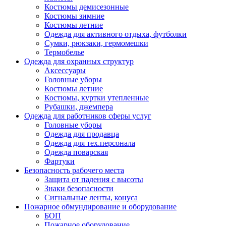
Костюмы демисезонные
Костюмы зимние
Костюмы летние
Одежда для активного отдыха, футболки
Сумки, рюкзаки, гермомешки
Термобелье
Одежда для охранных структур
Аксессуары
Головные уборы
Костюмы летние
Костюмы, куртки утепленные
Рубашки, джемпера
Одежда для работников сферы услуг
Головные уборы
Одежда для продавца
Одежда для тех.персонала
Одежда поварская
Фартуки
Безопасность рабочего места
Защита от падения с высоты
Знаки безопасности
Сигнальные ленты, конуса
Пожарное обмундирование и оборудование
БОП
Пожарное оборудование