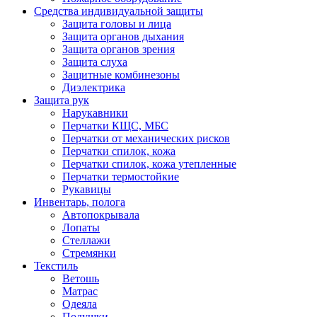
Средства индивидуальной защиты
Защита головы и лица
Защита органов дыхания
Защита органов зрения
Защита слуха
Защитные комбинезоны
Диэлектрика
Защита рук
Нарукавники
Перчатки КЩС, МБС
Перчатки от механических рисков
Перчатки спилок, кожа
Перчатки спилок, кожа утепленные
Перчатки термостойкие
Рукавицы
Инвентарь, полога
Автопокрывала
Лопаты
Стеллажи
Стремянки
Текстиль
Ветошь
Матрас
Одеяла
Подушки