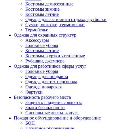
Костюмы демисезонные
Костюмы зимние
Костюмы летние
Одежда для активного отдыха, футболки
Сумки, рюкзаки, гермомешки
Термобелье
Одежда для охранных структур
Аксессуары
Головные уборы
Костюмы летние
Костюмы, куртки утепленные
Рубашки, джемпера
Одежда для работников сферы услуг
Головные уборы
Одежда для продавца
Одежда для тех.персонала
Одежда поварская
Фартуки
Безопасность рабочего места
Защита от падения с высоты
Знаки безопасности
Сигнальные ленты, конуса
Пожарное обмундирование и оборудование
БОП
Пожарное оборудование