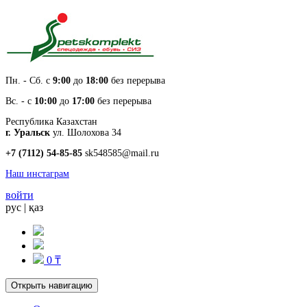
Пн. - Cб. с
9:00
до
18:00
без перерыва
Вс. - с
10:00
до
17:00
без перерыва
Республика Казахстан
г. Уральск
ул. Шолохова 34
+7 (7112) 54-85-85
sk548585@mail.ru
Наш инстаграм
войти
рус
|
қаз
0 ₸
Открыть навигацию