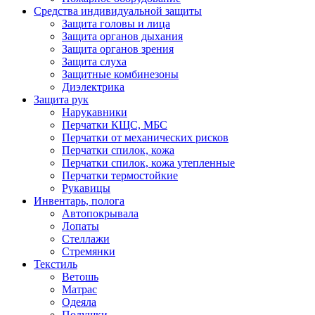
Средства индивидуальной защиты
Защита головы и лица
Защита органов дыхания
Защита органов зрения
Защита слуха
Защитные комбинезоны
Диэлектрика
Защита рук
Нарукавники
Перчатки КЩС, МБС
Перчатки от механических рисков
Перчатки спилок, кожа
Перчатки спилок, кожа утепленные
Перчатки термостойкие
Рукавицы
Инвентарь, полога
Автопокрывала
Лопаты
Стеллажи
Стремянки
Текстиль
Ветошь
Матрас
Одеяла
Подушки