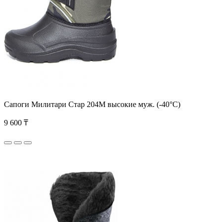
Сапоги Милитари Стар 204М высокие муж. (-40°С)
9 600 ₸