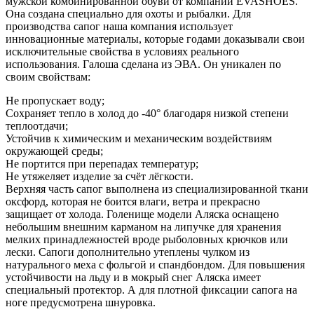
мужской комбинированной обуви от компании EVASHOES.
Она создана специально для охоты и рыбалки. Для
производства сапог наша компания использует
инновационные материалы, которые годами доказывали свои
исключительные свойства в условиях реального
использования. Галоша сделана из ЭВА. Он уникален по
своим свойствам:
Не пропускает воду;
Сохраняет тепло в холод до -40° благодаря низкой степени
теплоотдачи;
Устойчив к химическим и механическим воздействиям
окружающей среды;
Не портится при перепадах температур;
Не утяжеляет изделие за счёт лёгкости.
Верхняя часть сапог выполнена из специализированной ткани
оксфорд, которая не боится влаги, ветра и прекрасно
защищает от холода. Голенище модели Аляска оснащено
небольшим внешним карманом на липучке для хранения
мелких принадлежностей вроде рыболовных крючков или
лески. Сапоги дополнительно утеплены чулком из
натурального меха с фольгой и спандбондом. Для повышения
устойчивости на льду и в мокрый снег Аляска имеет
специальный протектор. А для плотной фиксации сапога на
ноге предусмотрена шнуровка.