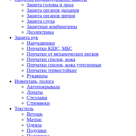
Защита головы и лица
Защита органов дыхания
Защита органов зрения
Защита слуха
Защитные комбинезоны
Диэлектрика
Защита рук
Нарукавники
Перчатки КЩС, МБС
Перчатки от механических рисков
Перчатки спилок, кожа
Перчатки спилок, кожа утепленные
Перчатки термостойкие
Рукавицы
Инвентарь, полога
Автопокрывала
Лопаты
Стеллажи
Стремянки
Текстиль
Ветошь
Матрас
Одеяла
Подушки
Полотенца