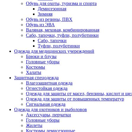
Обувь для охоты, туризма и спорта
Демисезонная
Зимняя
Обувь из резины, ПВХ
Обувь из ЭВА
Валяная, меховая, комбинированная
Сабо, тапочки, туфли, полуботинки
Сабо, тапочки
Туфли, полуботинки
Одежда для медицинских учереждений
Брюки и блузы
Головные уборы
Костюмы
Халаты
Защитная спецодежда
Влагозащитная одежда
Огнестойкая одежда
Одежда для защиты от масел, бензины, кислот и ще
Одежда для защиты от повышенных температур
Сигнальная одежда
Одежда для охотников и рыболовов
Аксессуары, перчатки
Головные уборы
Жилеты
Костюмы демисезонные