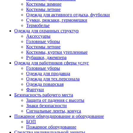
Костюмы зимние
Костюмы летние
Одежда для активного отдыха, футболки
Сумки, рюкзаки, гермомешки
Термобелье
Одежда для охранных структур
Аксессуары
Головные уборы
Костюмы летние
Костюмы, куртки утепленные
Рубашки, джемпера
Одежда для работников сферы услуг
Головные уборы
Одежда для продавца
Одежда для тех.персонала
Одежда поварская
Фартуки
Безопасность рабочего места
Защита от падения с высоты
Знаки безопасности
Сигнальные ленты, конуса
Пожарное обмундирование и оборудование
БОП
Пожарное оборудование
Средства индивидуальной защиты