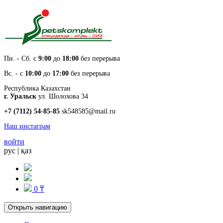
Пн. - Cб. с
9:00
до
18:00
без перерыва
Вс. - с
10:00
до
17:00
без перерыва
Республика Казахстан
г. Уральск
ул. Шолохова 34
+7 (7112) 54-85-85
sk548585@mail.ru
Наш инстаграм
войти
рус
|
қаз
0 ₸
Открыть навигацию