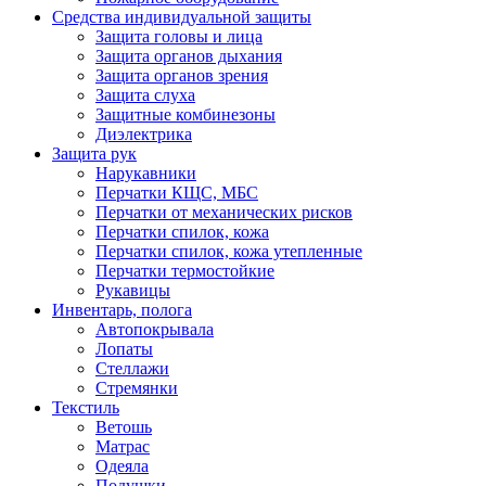
Средства индивидуальной защиты
Защита головы и лица
Защита органов дыхания
Защита органов зрения
Защита слуха
Защитные комбинезоны
Диэлектрика
Защита рук
Нарукавники
Перчатки КЩС, МБС
Перчатки от механических рисков
Перчатки спилок, кожа
Перчатки спилок, кожа утепленные
Перчатки термостойкие
Рукавицы
Инвентарь, полога
Автопокрывала
Лопаты
Стеллажи
Стремянки
Текстиль
Ветошь
Матрас
Одеяла
Подушки