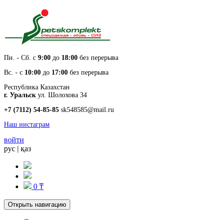
Пн. - Cб. с
9:00
до
18:00
без перерыва
Вс. - с
10:00
до
17:00
без перерыва
Республика Казахстан
г. Уральск
ул. Шолохова 34
+7 (7112) 54-85-85
sk548585@mail.ru
Наш инстаграм
войти
рус
|
қаз
0 ₸
Открыть навигацию