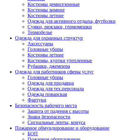
Костюмы демисезонные
Костюмы зимние
Костюмы летние
Одежда для активного отдыха, футболки
Сумки, рюкзаки, гермомешки
Термобелье
Одежда для охранных структур
Аксессуары
Головные уборы
Костюмы летние
Костюмы, куртки утепленные
Рубашки, джемпера
Одежда для работников сферы услуг
Головные уборы
Одежда для продавца
Одежда для тех.персонала
Одежда поварская
Фартуки
Безопасность рабочего места
Защита от падения с высоты
Знаки безопасности
Сигнальные ленты, конуса
Пожарное обмундирование и оборудование
БОП
Пожарное оборудование