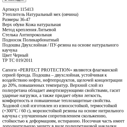
Артикул 115413
Утеплитель Натуральный мех (овчина)
Размеры 36-47
Верх обуви Кожа натуральная
Метод крепления Литьевой
Стелька Антипрокольная
Подносок Поликарбонатный
Подошва Двухслойная / ПУ-резина на основе натурального
каучука
Цвет Черный
ТР ТС 019/2011
Сапоги «PERFECT PROTECTION» являются флагманской
серией бренда. Подошва – двухслойная, устойчивая к
воздействию нефти, нефтепродуктов, щелочей концентрации
до 20%, повышенных температур. Верхний слой из
полиуретана обладает амортизирующими свойствами, гасит
ударные нагрузки, а также придает обуви легкость,
комфортность и повышенные теплозащитные свойства.
Ходовой слой изготовлен из износостойкой, термостойкой
(+300°С / 60 с), морозостойкой резины на основе нитрильного
каучука с улучшенным сопротивлением скольжению,
стойкостью к деформациям, истиранию. Носочная часть имеет
дополнительную защиту в виде полиуретановой накладки,