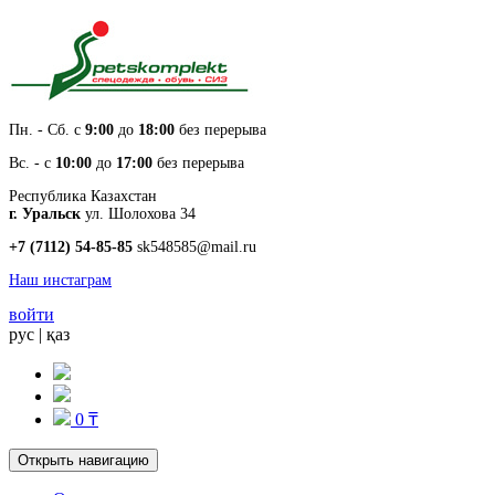
Пн. - Cб. с
9:00
до
18:00
без перерыва
Вс. - с
10:00
до
17:00
без перерыва
Республика Казахстан
г. Уральск
ул. Шолохова 34
+7 (7112) 54-85-85
sk548585@mail.ru
Наш инстаграм
войти
рус
|
қаз
0 ₸
Открыть навигацию