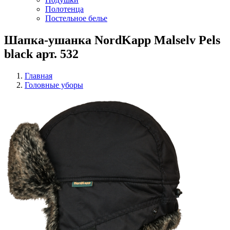
Полотенца
Постельное белье
Шапка-ушанка NordKapp Malselv Pels
black арт. 532
Главная
Головные уборы