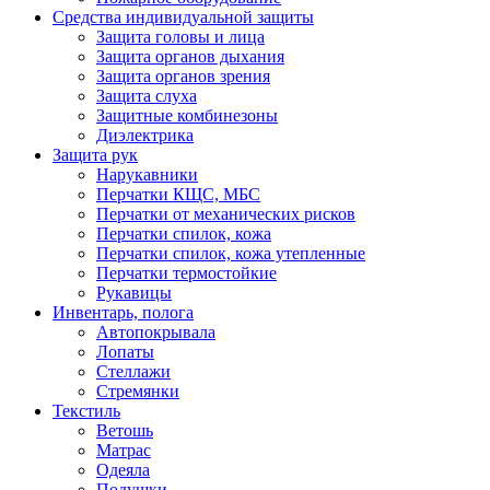
Средства индивидуальной защиты
Защита головы и лица
Защита органов дыхания
Защита органов зрения
Защита слуха
Защитные комбинезоны
Диэлектрика
Защита рук
Нарукавники
Перчатки КЩС, МБС
Перчатки от механических рисков
Перчатки спилок, кожа
Перчатки спилок, кожа утепленные
Перчатки термостойкие
Рукавицы
Инвентарь, полога
Автопокрывала
Лопаты
Стеллажи
Стремянки
Текстиль
Ветошь
Матрас
Одеяла
Подушки