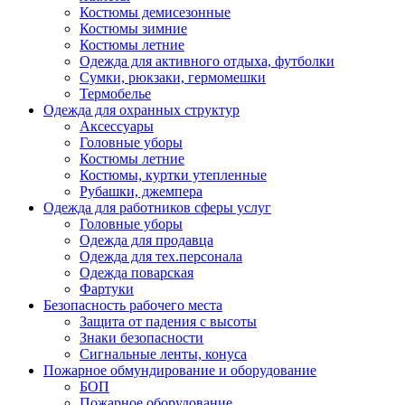
Костюмы демисезонные
Костюмы зимние
Костюмы летние
Одежда для активного отдыха, футболки
Сумки, рюкзаки, гермомешки
Термобелье
Одежда для охранных структур
Аксессуары
Головные уборы
Костюмы летние
Костюмы, куртки утепленные
Рубашки, джемпера
Одежда для работников сферы услуг
Головные уборы
Одежда для продавца
Одежда для тех.персонала
Одежда поварская
Фартуки
Безопасность рабочего места
Защита от падения с высоты
Знаки безопасности
Сигнальные ленты, конуса
Пожарное обмундирование и оборудование
БОП
Пожарное оборудование