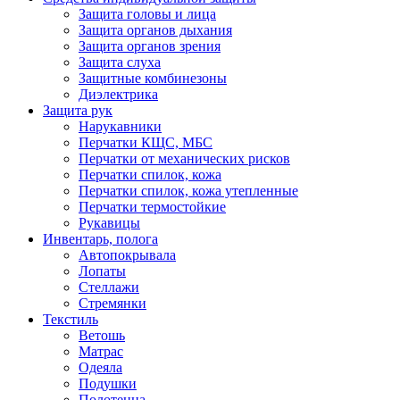
Защита головы и лица
Защита органов дыхания
Защита органов зрения
Защита слуха
Защитные комбинезоны
Диэлектрика
Защита рук
Нарукавники
Перчатки КЩС, МБС
Перчатки от механических рисков
Перчатки спилок, кожа
Перчатки спилок, кожа утепленные
Перчатки термостойкие
Рукавицы
Инвентарь, полога
Автопокрывала
Лопаты
Стеллажи
Стремянки
Текстиль
Ветошь
Матрас
Одеяла
Подушки
Полотенца