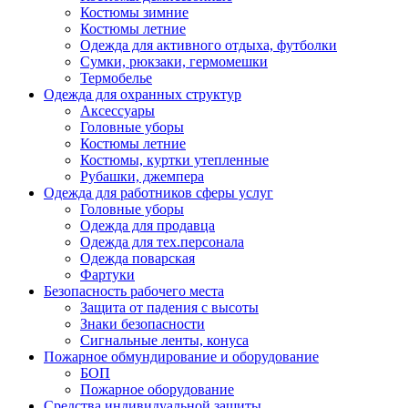
Костюмы зимние
Костюмы летние
Одежда для активного отдыха, футболки
Сумки, рюкзаки, гермомешки
Термобелье
Одежда для охранных структур
Аксессуары
Головные уборы
Костюмы летние
Костюмы, куртки утепленные
Рубашки, джемпера
Одежда для работников сферы услуг
Головные уборы
Одежда для продавца
Одежда для тех.персонала
Одежда поварская
Фартуки
Безопасность рабочего места
Защита от падения с высоты
Знаки безопасности
Сигнальные ленты, конуса
Пожарное обмундирование и оборудование
БОП
Пожарное оборудование
Средства индивидуальной защиты