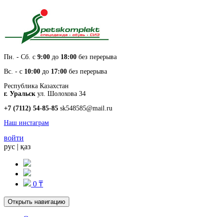
Пн. - Cб. с
9:00
до
18:00
без перерыва
Вс. - с
10:00
до
17:00
без перерыва
Республика Казахстан
г. Уральск
ул. Шолохова 34
+7 (7112) 54-85-85
sk548585@mail.ru
Наш инстаграм
войти
рус
|
қаз
0 ₸
Открыть навигацию