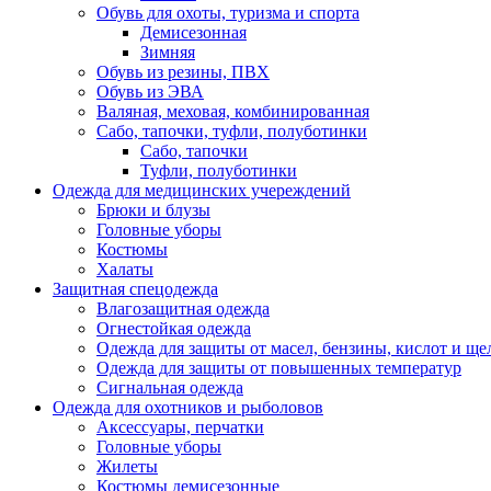
Обувь для охоты, туризма и спорта
Демисезонная
Зимняя
Обувь из резины, ПВХ
Обувь из ЭВА
Валяная, меховая, комбинированная
Сабо, тапочки, туфли, полуботинки
Сабо, тапочки
Туфли, полуботинки
Одежда для медицинских учереждений
Брюки и блузы
Головные уборы
Костюмы
Халаты
Защитная спецодежда
Влагозащитная одежда
Огнестойкая одежда
Одежда для защиты от масел, бензины, кислот и ще
Одежда для защиты от повышенных температур
Сигнальная одежда
Одежда для охотников и рыболовов
Аксессуары, перчатки
Головные уборы
Жилеты
Костюмы демисезонные